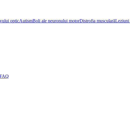
vului optic
Autism
Boli ale neuronului motor
Distrofia musculară
Leziuni 
FAQ