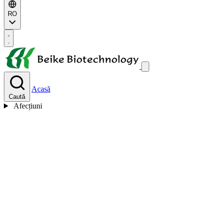
RO
Acasă
Caută
Afecțiuni