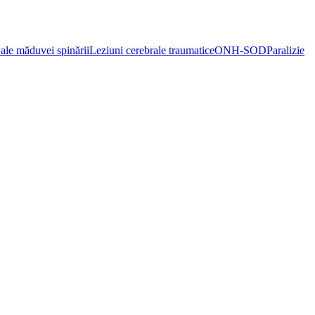
ale măduvei spinării
Leziuni cerebrale traumatice
ONH-SOD
Paralizie