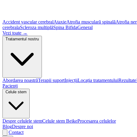
Accident vascular cerebral
Ataxie
Atrofia musculară spinală
Atrofia ner
cerebrala
Scleroza multiplă
Spina Bifida
General
Vezi toate
→
Tratamentul nostru
Abordarea noastră
Terapii suport
Injecții
Locația tratamentului
Rezultate
Pacienți
Celule stem
Despre celulele stem
Celule stem Beike
Procesarea celulelor
Blog
Despre noi
Contact