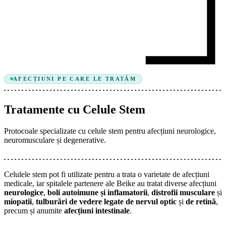
AFECȚIUNI PE CARE LE TRATĂM
Tratamente cu Celule Stem
Protocoale specializate cu celule stem pentru afecțiuni neurologice,
neuromusculare și degenerative.
Celulele stem pot fi utilizate pentru a trata o varietate de afecțiuni
medicale, iar spitalele partenere ale Beike au tratat diverse afecțiuni
neurologice
,
boli autoimune și inflamatorii
,
distrofii musculare
și
miopatii
,
tulburări de vedere legate de
nervul optic
și
de retină
,
precum și anumite
afecțiuni intestinale
.