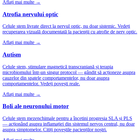
Aflați mai multe →
Atrofia nervului optic
Celule stem livrate direct la nervul optic, nu doar sistemic. Vedeți
recuperarea vizuală documentată la pacienții cu atrofie de nerv optic.
Aflați mai multe →
Autism
Celule stem, stimulare magnetică transcraniană și terapia
microbiomului într-un singur protocol — gândit să acționeze asupra
cauzelor din spatele comportamentelor, nu doar asupra
comportamentelor. Vedeți povești reale.
Aflați mai multe →
Boli ale neuronului motor
Celule stem mezenchimale pentru a încetini progresia SLA și PLS
— acționând asupra inflamației din sistemul nervos central, nu doar
asupra simptomelor. Citiți poveștile pacienților noștri.