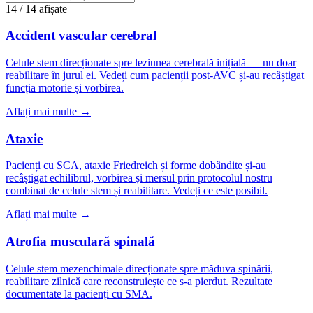
14 / 14 afișate
Accident vascular cerebral
Celule stem direcționate spre leziunea cerebrală inițială — nu doar
reabilitare în jurul ei. Vedeți cum pacienții post-AVC și-au recâștigat
funcția motorie și vorbirea.
Aflați mai multe →
Ataxie
Pacienți cu SCA, ataxie Friedreich și forme dobândite și-au
recâștigat echilibrul, vorbirea și mersul prin protocolul nostru
combinat de celule stem și reabilitare. Vedeți ce este posibil.
Aflați mai multe →
Atrofia musculară spinală
Celule stem mezenchimale direcționate spre măduva spinării,
reabilitare zilnică care reconstruiește ce s-a pierdut. Rezultate
documentate la pacienți cu SMA.