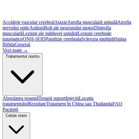
Accident vascular cerebral
Ataxie
Atrofia musculară spinală
Atrofia
nervului optic
Autism
Boli ale neuronului motor
Distrofia
musculară
Leziuni ale măduvei spinării
Leziuni cerebrale
traumatice
ONH-SOD
Paralizie cerebrala
Scleroza multiplă
Spina
Bifida
General
Vezi toate
→
Tratamentul nostru
Abordarea noastră
Terapii suport
Injecții
Locația
tratamentului
Rezultate
Tratament în China sau Thailanda
FAQ
Pacienți
Celule stem