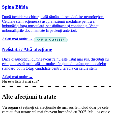
Spina Bifida
După închiderea chirurgicală rămân adesea deficite neurologice.
Celulele stem acționează asupra leziunii medulare pentru a
îmbunătăți forța musculară, sensibilitatea și continența. Vedeți
îmbunătățirile documentate la pacienți anteriori.
Aflați mai multe →
NU O GĂSIȚI?
Nelistată / Altă afecțiune
Dacă diagnosticul dumneavoastră nu este listat mai sus, discutați cu
echipa noastră medicală — multe afecțiuni din afara protocoalelor
standard pot fi totuși candidate pentru terapia cu celule stem.
Aflați mai multe →
Nu este listată mai sus?
Alte afecțiuni tratate
Vă rugăm să rețineți că afecțiunile de mai sus le includ doar pe cele
care au fost tratate cel mai frecvent începând cu 2005. Mai jos este o