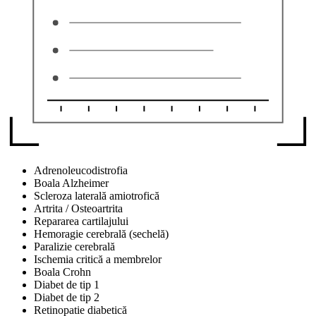
Adrenoleucodistrofia
Boala Alzheimer
Scleroza laterală amiotrofică
Artrita / Osteoartrita
Repararea cartilajului
Hemoragie cerebrală (sechelă)
Paralizie cerebrală
Ischemia critică a membrelor
Boala Crohn
Diabet de tip 1
Diabet de tip 2
Retinopatie diabetică