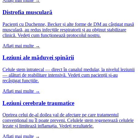
Aflați mai multe →
Distrofia musculară
Pacienți cu Duchenne, Becker și alte forme de DM au câștigat masă
musculară, au redus infecțiile respiratorii și au obținut stabilizare
clinică. Vedeți cum funcționează protocolul nostru.
Aflați mai multe →
Leziuni ale măduvei spinării
Celule stem intratecal — direct în canalul medular, la nivelul leziunii
— alături de reabilitare intensivă. Vedeți cum pacienții și-au
recâștigat funcțiile.
Aflați mai multe →
Leziuni cerebrale traumatice
Oprirea celui de-al doilea val de afectare pe care tratamentul
convențional nu îl poate preveni. Celulele stem regenerează celulele
lezate și limitează inflamația. Vedeți rezultatele.
Aflați mai multe →