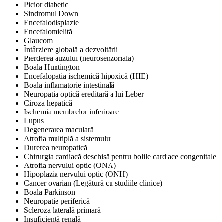
Picior diabetic
Sindromul Down
Encefalodisplazie
Encefalomielită
Glaucom
Întârziere globală a dezvoltării
Pierderea auzului (neurosenzorială)
Boala Huntington
Encefalopatia ischemică hipoxică (HIE)
Boala inflamatorie intestinală
Neuropatia optică ereditară a lui Leber
Ciroza hepatică
Ischemia membrelor inferioare
Lupus
Degenerarea maculară
Atrofia multiplă a sistemului
Durerea neuropatică
Chirurgia cardiacă deschisă pentru bolile cardiace congenitale
Atrofia nervului optic (ONA)
Hipoplazia nervului optic (ONH)
Cancer ovarian (Legătură cu studiile clinice)
Boala Parkinson
Neuropatie periferică
Scleroza laterală primară
Insuficiență renală