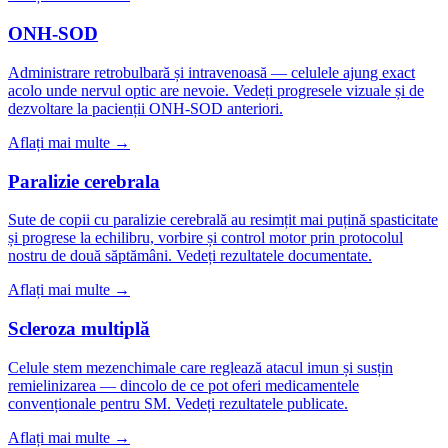
ONH-SOD
Administrare retrobulbară și intravenoasă — celulele ajung exact
acolo unde nervul optic are nevoie. Vedeți progresele vizuale și de
dezvoltare la pacienții ONH-SOD anteriori.
Aflați mai multe →
Paralizie cerebrala
Sute de copii cu paralizie cerebrală au resimțit mai puțină spasticitate
și progrese la echilibru, vorbire și control motor prin protocolul
nostru de două săptămâni. Vedeți rezultatele documentate.
Aflați mai multe →
Scleroza multiplă
Celule stem mezenchimale care reglează atacul imun și susțin
remielinizarea — dincolo de ce pot oferi medicamentele
convenționale pentru SM. Vedeți rezultatele publicate.
Aflați mai multe →