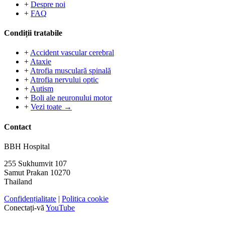
+
Despre noi
+
FAQ
Condiții tratabile
+
Accident vascular cerebral
+
Ataxie
+
Atrofia musculară spinală
+
Atrofia nervului optic
+
Autism
+
Boli ale neuronului motor
+
Vezi toate →
Contact
BBH Hospital
255 Sukhumvit 107
Samut Prakan 10270
Thailand
Confidențialitate
|
Politica cookie
Conectați-vă
YouTube