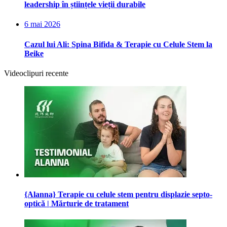
leadership în științele vieții durabile
6 mai 2026
Cazul lui Ali: Spina Bifida & Terapie cu Celule Stem la
Beike
Videoclipuri recente
{Alanna} Terapie cu celule stem pentru displazie septo-
optică | Mărturie de tratament