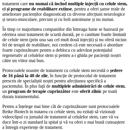
tratament care
nu numai că includ multiple injecții cu celule stem,
ci și programe de reabilitare extinse
, pentru a oferi șanse reale de
ameliorare pacienților diagnosticați cu diverse afecțiuni neurologice
și neuro-musculare, precum și cu boli autoimune și nu numai.
În timp ce majoritatea companiilor din întreaga lume se bazează pe
oferirea unui tratament de scurtă durată, pe o cantitate foarte limitată
de celule stem (prin una sau cel mult două injecții) și nu oferă niciun
fel de terapii de reabilitare, noi credem că este necesară o abordare
foarte cuprinzătoare pentru a debloca cu adevărat potențialul
regenerativ al celulelor stem și pentru a-i ghida pe pacienții noștri
către un viitor mai bun.
Protocoalele noastre de tratament cu celule stem necesită o
ședere
de 16 până la 40 de zile
, în funcție de protocolul de tratament
prescris de specialiștii noștri pentru afecțiunea specifică a
pacientului. În plus față de
multiplele administrări de celule stem
,
un
program de terapie cuprinzător
este
oferit zilnic
pe toată
durata tratamentului.
Pentru a înțelege mai bine cât de cuprinzătoare sunt protocoalele
Beike Biotech in tratarea cu celule stem, nu ezitați să vizionați
videoclipul cu jurnalul de tratament al celulelor stem, care vă va
duce într-o zi standard la spital și vă va oferi o mai bună cunoaștere
a întregii experiențe de tratament.