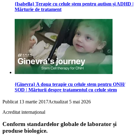
{Isabella} Terapie cu celule stem pentru autism și ADHD |
Mărturie de tratament
{Ginevra} A doua terapie cu celule stem pentru ONH/
SOD | Mărturii despre tratamentul cu celule stem
Publicat
13 martie 2017
Actualizat
5 mai 2026
Acreditat internațional
Conform standardelor globale de laborator și
produse biologice.