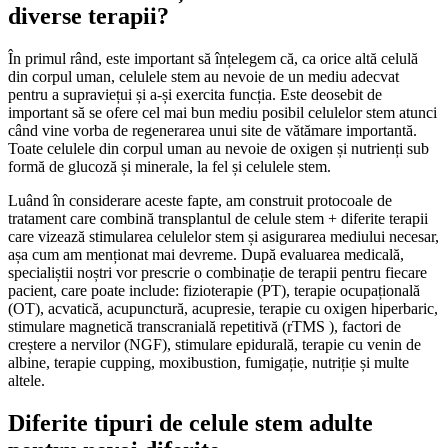
diverse terapii?
În primul rând, este important să înțelegem că, ca orice altă celulă
din corpul uman, celulele stem au nevoie de un mediu adecvat
pentru a supraviețui și a-și exercita funcția. Este deosebit de
important să se ofere cel mai bun mediu posibil celulelor stem atunci
când vine vorba de regenerarea unui site de vătămare importantă.
Toate celulele din corpul uman au nevoie de oxigen și nutrienți sub
formă de glucoză și minerale, la fel și celulele stem.
Luând în considerare aceste fapte, am construit protocoale de
tratament care combină transplantul de celule stem + diferite terapii
care vizează stimularea celulelor stem și asigurarea mediului necesar,
așa cum am menționat mai devreme. După evaluarea medicală,
specialiștii noștri vor prescrie o combinație de terapii pentru fiecare
pacient, care poate include: fizioterapie (PT), terapie ocupațională
(OT), acvatică, acupunctură, acupresie, terapie cu oxigen hiperbaric,
stimulare magnetică transcranială repetitivă (rTMS ), factori de
creștere a nervilor (NGF), stimulare epidurală, terapie cu venin de
albine, terapie cupping, moxibustion, fumigație, nutriție și multe
altele.
Diferite tipuri de celule stem adulte