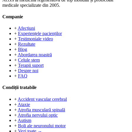
medicale specializate din 2005.
Companie
+
Afecțiuni
+
Experiențele pacienților
+
Testimoniale video
+
Rezultate
+
Blog
+
Abordarea noastră
+
Celule stem
+
Terapii suport
+
Despre noi
+
FAQ
Condiții tratabile
+
Accident vascular cerebral
+
Ataxie
+
Atrofia musculară spinală
+
Atrofia nervului optic
+
Autism
+
Boli ale neuronului motor
+
Vezi toate →