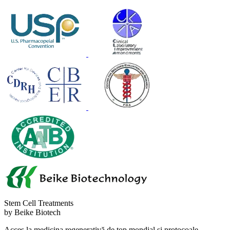
Stem Cell Treatments
by Beike Biotech
Acces la medicina regenerativă de top mondial și protocoale