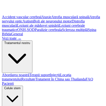
Accident vascular cerebral
Ataxie
Atrofia musculară spinală
Atrofia
nervului optic
Autism
Boli ale neuronului motor
Distrofia
musculară
Leziuni ale măduvei spinării
Leziuni cerebrale
traumatice
ONH-SOD
Paralizie cerebrala
Scleroza multiplă
Spina
Bifida
General
Vezi toate
→
Tratamentul nostru
Abordarea noastră
Terapii suport
Injecții
Locația
tratamentului
Rezultate
Tratament în China sau Thailanda
FAQ
Pacienți
Celule stem