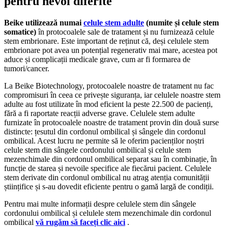
pentru nevoi diferite
Beike utilizează numai
celule stem adulte
(numite și celule stem
somatice)
în protocoalele sale de tratament și nu furnizează celule
stem embrionare. Este important de reținut că, deși celulele stem
embrionare pot avea un potențial regenerativ mai mare, acestea pot
aduce și complicații medicale grave, cum ar fi formarea de
tumori/cancer.
La Beike Biotechnology, protocoalele noastre de tratament nu fac
compromisuri în ceea ce privește siguranța, iar celulele noastre stem
adulte au fost utilizate în mod eficient la peste 22.500 de pacienți,
fără a fi raportate reacții adverse grave. Celulele stem adulte
furnizate în protocoalele noastre de tratament provin din două surse
distincte: țesutul din cordonul ombilical și sângele din cordonul
ombilical. Acest lucru ne permite să le oferim pacienților noștri
celule stem din sângele cordonului ombilical și celule stem
mezenchimale din cordonul ombilical separat sau în combinație, în
funcție de starea și nevoile specifice ale fiecărui pacient. Celulele
stem derivate din cordonul ombilical nu atrag atenția comunității
științifice și s-au dovedit eficiente pentru o gamă largă de condiții.
Pentru mai multe informații despre celulele stem din sângele
cordonului ombilical și celulele stem mezenchimale din cordonul
ombilical
vă rugăm să faceți clic aici
.