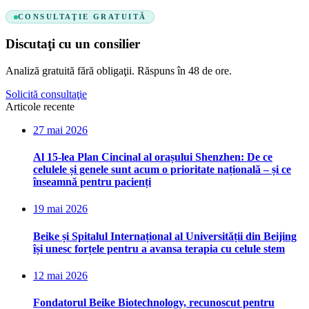
CONSULTAŢIE GRATUITĂ
Discutaţi cu un consilier
Analiză gratuită fără obligaţii. Răspuns în 48 de ore.
Solicită consultaţie
Articole recente
27 mai 2026
Al 15-lea Plan Cincinal al orașului Shenzhen: De ce
celulele și genele sunt acum o prioritate națională – și ce
înseamnă pentru pacienți
19 mai 2026
Beike și Spitalul Internațional al Universității din Beijing
își unesc forțele pentru a avansa terapia cu celule stem
12 mai 2026
Fondatorul Beike Biotechnology, recunoscut pentru