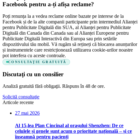
Facebook pentru a-ți afișa reclame?
Poți renunța la a vedea reclame online bazate pe interese de la
Facebook și de la alte companii participante prin intermediul Alianței
pentru Publicitate Digitală din SUA, al Alianței pentru Publicitate
Digitală din Canada din Canada sau al Alianței Europene pentru
Publicitate Digitală Interactivă din Europa sau prin setările
dispozitivului tău mobil. Vă rugăm să rețineți că blocarea anunțurilor
și instrumentele care restricționează utilizarea cookie-urilor noastre
pot interfera cu aceste controale.
CONSULTAŢIE GRATUITĂ
Discutaţi cu un consilier
Analiză gratuită fără obligaţii. Răspuns în 48 de ore.
Solicită consultaţie
Articole recente
27 mai 2026
Al 15-lea Plan Cincinal al orașului Shenzhen: De ce
celulele și genele sunt acum o prioritate națională – și ce
înseamnă pentru pacienți