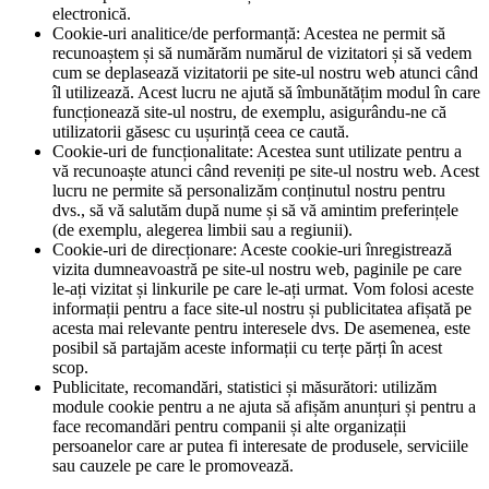
electronică.
Cookie-uri analitice/de performanță: Acestea ne permit să
recunoaștem și să numărăm numărul de vizitatori și să vedem
cum se deplasează vizitatorii pe site-ul nostru web atunci când
îl utilizează. Acest lucru ne ajută să îmbunătățim modul în care
funcționează site-ul nostru, de exemplu, asigurându-ne că
utilizatorii găsesc cu ușurință ceea ce caută.
Cookie-uri de funcționalitate: Acestea sunt utilizate pentru a
vă recunoaște atunci când reveniți pe site-ul nostru web. Acest
lucru ne permite să personalizăm conținutul nostru pentru
dvs., să vă salutăm după nume și să vă amintim preferințele
(de exemplu, alegerea limbii sau a regiunii).
Cookie-uri de direcționare: Aceste cookie-uri înregistrează
vizita dumneavoastră pe site-ul nostru web, paginile pe care
le-ați vizitat și linkurile pe care le-ați urmat. Vom folosi aceste
informații pentru a face site-ul nostru și publicitatea afișată pe
acesta mai relevante pentru interesele dvs. De asemenea, este
posibil să partajăm aceste informații cu terțe părți în acest
scop.
Publicitate, recomandări, statistici și măsurători: utilizăm
module cookie pentru a ne ajuta să afișăm anunțuri și pentru a
face recomandări pentru companii și alte organizații
persoanelor care ar putea fi interesate de produsele, serviciile
sau cauzele pe care le promovează.