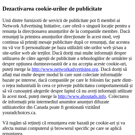
Dezactivarea cookie-urilor de publicitate
Unii dintre furnizorii de servicii de publicitate pot fi membri ai
Network Advertising Initiative, care oferă o singură locație pentru a
renunța la direcționarea anunțurilor de la companiile membre. Dacă
renunțați la primirea anunțurilor direcționate în acest mod, veți
continua să primiți mesaje publicitare după ce renunțați, dar acestea
nu vă vor fi personalizate pe baza utilizării site-urilor web și/sau a
site-urilor web ale terților. Dacă doriți mai multe informații despre
utilizarea de către agenții de publicitate a tehnologiilor de urmărire și
despre opțiunea dumneavoastră de a nu accepta aceste cookie-uri,
puteți merge la
http://www.networkadvertising.org
. Dacă doriți să
aflați mai multe despre modul în care sunt colectate informațiile
bazate pe interese, dacă companiile pe care le folosim fac parte dintr-
o rețea industrială în ceea ce privește publicitatea comportamentală și
să vă cunoașteți alegerile despre faptul că nu aveți informații utilizate
în acest mod, puteți merge la
http://www.aboutads.info
. Colectarea
de informații prin intermediul anumitor anunțuri difuzate
utilizatorilor din Canada poate fi gestionată vizitând
youradchoices.ca.
Vă rugăm să rețineți că renunțarea este bazată pe cookie-uri și va
afecta numai computerul și browserul specific pe care se aplică
renunțarea.