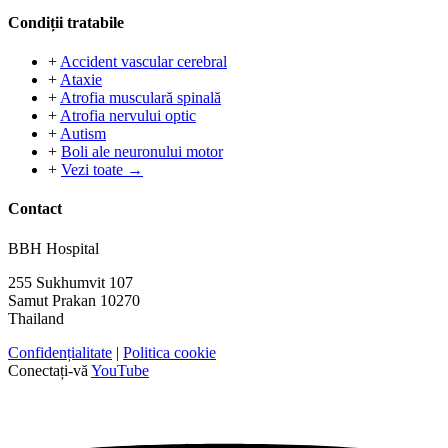
Condiții tratabile
+
Accident vascular cerebral
+
Ataxie
+
Atrofia musculară spinală
+
Atrofia nervului optic
+
Autism
+
Boli ale neuronului motor
+
Vezi toate →
Contact
BBH Hospital
255 Sukhumvit 107
Samut Prakan 10270
Thailand
Confidențialitate
|
Politica cookie
Conectați-vă
YouTube