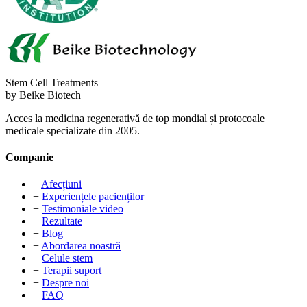
Stem Cell Treatments
by Beike Biotech
Acces la medicina regenerativă de top mondial și protocoale
medicale specializate din 2005.
Companie
+
Afecțiuni
+
Experiențele pacienților
+
Testimoniale video
+
Rezultate
+
Blog
+
Abordarea noastră
+
Celule stem
+
Terapii suport
+
Despre noi
+
FAQ