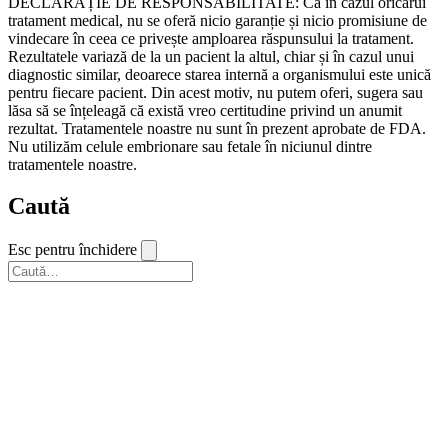
DECLARAȚIE DE RESPONSABILITATE: Ca în cazul oricărui
tratament medical, nu se oferă nicio garanție și nicio promisiune de
vindecare în ceea ce privește amploarea răspunsului la tratament.
Rezultatele variază de la un pacient la altul, chiar și în cazul unui
diagnostic similar, deoarece starea internă a organismului este unică
pentru fiecare pacient. Din acest motiv, nu putem oferi, sugera sau
lăsa să se înțeleagă că există vreo certitudine privind un anumit
rezultat. Tratamentele noastre nu sunt în prezent aprobate de FDA.
Nu utilizăm celule embrionare sau fetale în niciunul dintre
tratamentele noastre.
Caută
Esc pentru închidere