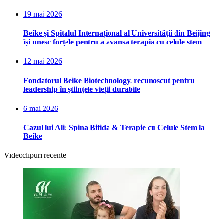
19 mai 2026
Beike și Spitalul Internațional al Universității din Beijing
își unesc forțele pentru a avansa terapia cu celule stem
12 mai 2026
Fondatorul Beike Biotechnology, recunoscut pentru
leadership în științele vieții durabile
6 mai 2026
Cazul lui Ali: Spina Bifida & Terapie cu Celule Stem la
Beike
Videoclipuri recente