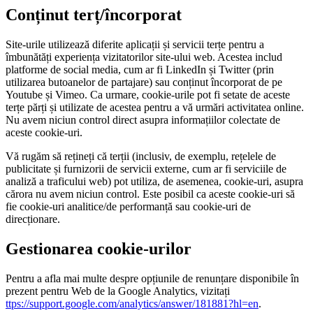
Conținut terț/încorporat
Site-urile utilizează diferite aplicații și servicii terțe pentru a
îmbunătăți experiența vizitatorilor site-ului web. Acestea includ
platforme de social media, cum ar fi LinkedIn și Twitter (prin
utilizarea butoanelor de partajare) sau conținut încorporat de pe
Youtube și Vimeo. Ca urmare, cookie-urile pot fi setate de aceste
terțe părți și utilizate de acestea pentru a vă urmări activitatea online.
Nu avem niciun control direct asupra informațiilor colectate de
aceste cookie-uri.
Vă rugăm să rețineți că terții (inclusiv, de exemplu, rețelele de
publicitate și furnizorii de servicii externe, cum ar fi serviciile de
analiză a traficului web) pot utiliza, de asemenea, cookie-uri, asupra
cărora nu avem niciun control. Este posibil ca aceste cookie-uri să
fie cookie-uri analitice/de performanță sau cookie-uri de
direcționare.
Gestionarea cookie-urilor
Pentru a afla mai multe despre opțiunile de renunțare disponibile în
prezent pentru Web de la Google Analytics, vizitați
ttps://support.google.com/analytics/answer/181881?hl=en
.