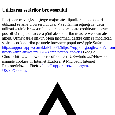
Utilizarea setărilor browserului
Puteți dezactiva și/sau șterge majoritatea tipurilor de cookie-uri
utilizând setările browserului dvs. Vă rugăm să rețineți că, dacă
utilizați setările browserului pentru a bloca toate cookie-urile, este
posibil să nu puteți accesa părți ale site-urilor noastre web sau ale
altora. Următoarele linkuri oferă informații despre cum să modificați
setările cookie-urilor pe unele browsere populare:Apple Safari
http://support.apple.com/kb/PH5042https://support.google.com/chrom
hl=en&amp;answer=95647&amp;p=cpn_cookies
Google
Chromehttp://windows.microsoft.com/en-US/windows7/How-to-
manage-cookies-in-Internet-Explorer-9 Microsoft Internet
ExplorerMozilla Firefox
http://support.mozilla.org/en-
US/kb/Cookies