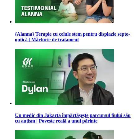
{Alanna} Terapie cu celule stem pentru displazie septo-
optică | Mărturie de tratament
Un medic din Jakarta împărtășește parcursul fiului său
cu autism | Poveste reală a unui părinte