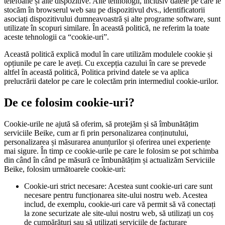
telefoane și alte dispozitive. Alte tehnologii, inclusiv datele pe care le
stocăm în browserul web sau pe dispozitivul dvs., identificatorii
asociați dispozitivului dumneavoastră și alte programe software, sunt
utilizate în scopuri similare. În această politică, ne referim la toate
aceste tehnologii ca “cookie-uri”.
Această politică explică modul în care utilizăm modulele cookie și
opțiunile pe care le aveți. Cu excepția cazului în care se prevede
altfel în această politică, Politica privind datele se va aplica
prelucrării datelor pe care le colectăm prin intermediul cookie-urilor.
De ce folosim cookie-uri?
Cookie-urile ne ajută să oferim, să protejăm și să îmbunătățim
serviciile Beike, cum ar fi prin personalizarea conținutului,
personalizarea și măsurarea anunțurilor și oferirea unei experiențe
mai sigure. În timp ce cookie-urile pe care le folosim se pot schimba
din când în când pe măsură ce îmbunătățim și actualizăm Serviciile
Beike, folosim următoarele cookie-uri:
Cookie-uri strict necesare: Acestea sunt cookie-uri care sunt
necesare pentru funcționarea site-ului nostru web. Acestea
includ, de exemplu, cookie-uri care vă permit să vă conectați
la zone securizate ale site-ului nostru web, să utilizați un coș
de cumpărături sau să utilizați serviciile de facturare