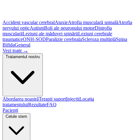
Accident vascular cerebral
Ataxie
Atrofia musculară spinală
Atrofia
nervului optic
Autism
Boli ale neuronului motor
Distrofia
musculară
Leziuni ale măduvei spinării
Leziuni cerebrale
traumatice
ONH-SOD
Paralizie cerebrala
Scleroza multiplă
Spina
Bifida
General
Vezi toate
→
Tratamentul nostru
Abordarea noastră
Terapii suport
Injecții
Locația
tratamentului
Rezultate
FAQ
Pacienți
Celule stem