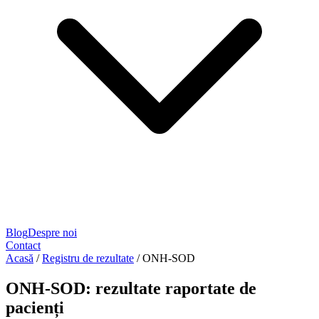
Blog
Despre noi
Contact
Acasă
/
Registru de rezultate
/
ONH-SOD
ONH-SOD: rezultate raportate de
pacienți