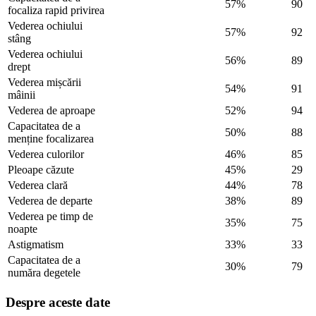
57%
90
focaliza rapid privirea
Vederea ochiului
57%
92
stâng
Vederea ochiului
56%
89
drept
Vederea mișcării
54%
91
mâinii
Vederea de aproape
52%
94
Capacitatea de a
50%
88
menține focalizarea
Vederea culorilor
46%
85
Pleoape căzute
45%
29
Vederea clară
44%
78
Vederea de departe
38%
89
Vederea pe timp de
35%
75
noapte
Astigmatism
33%
33
Capacitatea de a
30%
79
număra degetele
Despre aceste date