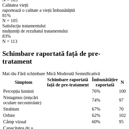
Calitatea vieții
raportează o calitate a vieții îmbunătățită
81%
N = 105
Satisfacția tratamentului
mulțumiți de rezultatul tratamentului
83%
N = 113
Schimbare raportată față de pre-
tratament
Mai rău
Fără schimbare
Mică
Moderată
Semnificativă
Schimbare raportată
Îmbunătățire
Simptom
N
față de pre-tratament
raportată
Percepția luminii
76%
100
Nistagmus (mișcări
74%
97
oculare necontrolate)
Strabism
67%
70
Orbire
62%
102
Câmp vizual
60%
95
Capacitatea de a