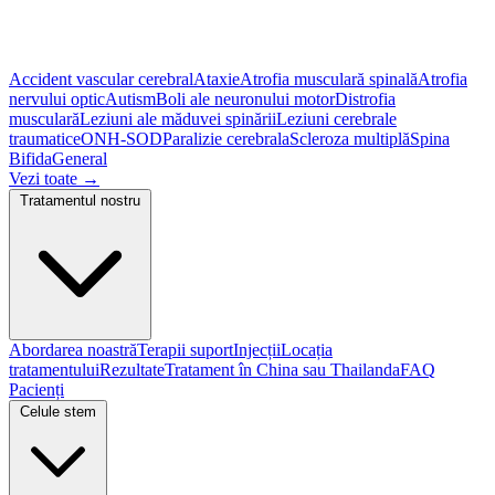
Accident vascular cerebral
Ataxie
Atrofia musculară spinală
Atrofia
nervului optic
Autism
Boli ale neuronului motor
Distrofia
musculară
Leziuni ale măduvei spinării
Leziuni cerebrale
traumatice
ONH-SOD
Paralizie cerebrala
Scleroza multiplă
Spina
Bifida
General
Vezi toate
→
Tratamentul nostru
Abordarea noastră
Terapii suport
Injecții
Locația
tratamentului
Rezultate
Tratament în China sau Thailanda
FAQ
Pacienți
Celule stem