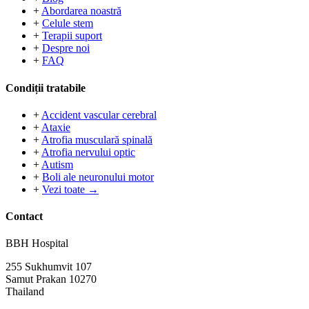
+
Abordarea noastră
+
Celule stem
+
Terapii suport
+
Despre noi
+
FAQ
Condiții tratabile
+
Accident vascular cerebral
+
Ataxie
+
Atrofia musculară spinală
+
Atrofia nervului optic
+
Autism
+
Boli ale neuronului motor
+
Vezi toate →
Contact
BBH Hospital
255 Sukhumvit 107
Samut Prakan 10270
Thailand