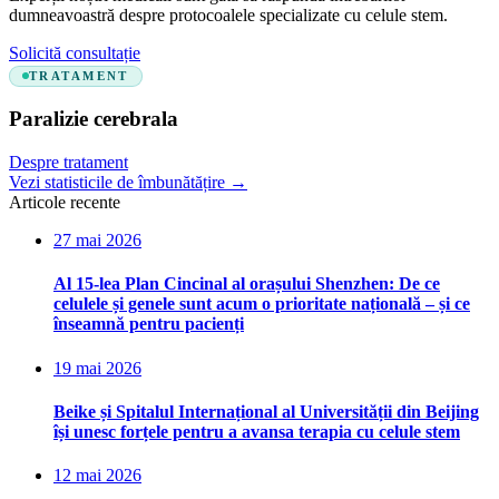
dumneavoastră despre protocoalele specializate cu celule stem.
Solicită consultație
TRATAMENT
Paralizie cerebrala
Despre tratament
Vezi statisticile de îmbunătățire
→
Articole recente
27 mai 2026
Al 15-lea Plan Cincinal al orașului Shenzhen: De ce
celulele și genele sunt acum o prioritate națională – și ce
înseamnă pentru pacienți
19 mai 2026
Beike și Spitalul Internațional al Universității din Beijing
își unesc forțele pentru a avansa terapia cu celule stem
12 mai 2026