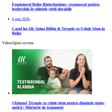
Fondatorul Beike Biotechnology, recunoscut pentru
leadership în științele vieții durabile
6 mai 2026
Cazul lui Ali: Spina Bifida & Terapie cu Celule Stem la
Beike
Videoclipuri recente
{Alanna} Terapie cu celule stem pentru displazie septo-
optică | Mărturie de tratament