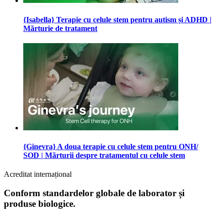
{Isabella} Terapie cu celule stem pentru autism și ADHD |
Mărturie de tratament
{Ginevra} A doua terapie cu celule stem pentru ONH/
SOD | Mărturii despre tratamentul cu celule stem
Acreditat internațional
Conform standardelor globale de laborator și
produse biologice.