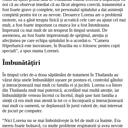
noi că au observat imediat că au făcut alegerea corectă, tratamentul a
fost foarte grave și complete, tot personalul spitalului a dat asistență
completă pentru tot ce au nevoie. Deoarece Lorena are o problemă
motorie, ea a găsit terapia fizică și acvatică cele care au ajutat cel mai
mult, a fost foarte important ca munca lor a fost întotdeauna
împreună cu mai mult de un terapeut în timpul sesiunii. De
asemenea, au fost foarte impresionați de sprijinul, atenția și
afecțiunea pe care echipa spitalului le-a acordat-o. “Camera
Hiperbarică este inovatoare, în Brazilia nu o folosesc pentru copii
speciali”, a spus mama Lorenei.
Îmbunătăţiri
În timpul celei de-a doua săptămâni de tratament în Thailanda au
văzut deja unele îmbunătățiri ușoare pe postura ei, controlul gâtului
și interacționează mai mult cu familia ei și jucării. Lorena s-a întors
din Thailanda mult mai puternică, acordând mai multă atenție, iar
îmbunătățirile veneau încetul cu încetul, după șase luni familia a
simțit că era mult mai atentă la tot ce o înconjoară și interacționează
mai mult cu oamenii, se deplasează în jurul valorii de, mai interesat
de jocuri pe computer.
“Nici Lorena nu se mai îmbolnăvește la fel de mult ca înainte. Era
mereu foarte bolnavă, cu multe probleme respiratorii și avea nevoie