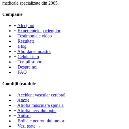
medicale specializate din 2005.
Companie
+
Afecțiuni
+
Experiențele pacienților
+
Testimoniale video
+
Rezultate
+
Blog
+
Abordarea noastră
+
Celule stem
+
Terapii suport
+
Despre noi
+
FAQ
Condiții tratabile
+
Accident vascular cerebral
+
Ataxie
+
Atrofia musculară spinală
+
Atrofia nervului optic
+
Autism
+
Boli ale neuronului motor
+
Vezi toate →