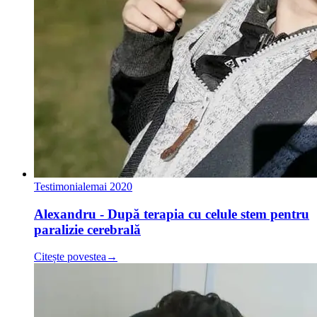
Testimoniale
mai 2020
Alexandru - După terapia cu celule stem pentru
paralizie cerebrală
Citește povestea
→