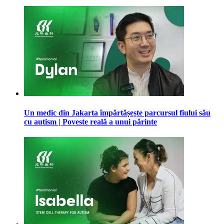
Un medic din Jakarta împărtășește parcursul fiului său
cu autism | Poveste reală a unui părinte