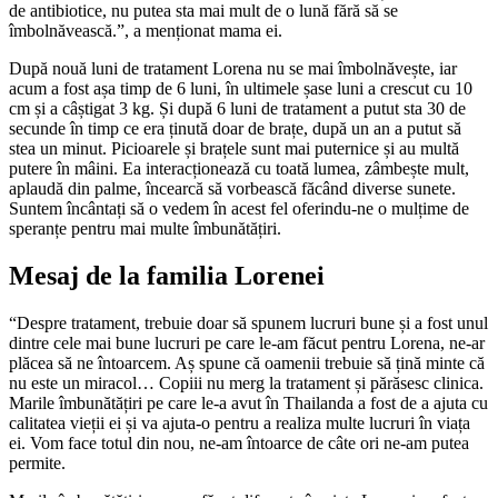
de antibiotice, nu putea sta mai mult de o lună fără să se
îmbolnăvească.”, a menționat mama ei.
După nouă luni de tratament Lorena nu se mai îmbolnăvește, iar
acum a fost așa timp de 6 luni, în ultimele șase luni a crescut cu 10
cm și a câștigat 3 kg. Și după 6 luni de tratament a putut sta 30 de
secunde în timp ce era ținută doar de brațe, după un an a putut să
stea un minut. Picioarele și brațele sunt mai puternice și au multă
putere în mâini. Ea interacționează cu toată lumea, zâmbește mult,
aplaudă din palme, încearcă să vorbească făcând diverse sunete.
Suntem încântați să o vedem în acest fel oferindu-ne o mulțime de
speranțe pentru mai multe îmbunătățiri.
Mesaj de la familia Lorenei
“Despre tratament, trebuie doar să spunem lucruri bune și a fost unul
dintre cele mai bune lucruri pe care le-am făcut pentru Lorena, ne-ar
plăcea să ne întoarcem. Aș spune că oamenii trebuie să țină minte că
nu este un miracol… Copiii nu merg la tratament și părăsesc clinica.
Marile îmbunătățiri pe care le-a avut în Thailanda a fost de a ajuta cu
calitatea vieții ei și va ajuta-o pentru a realiza multe lucruri în viața
ei. Vom face totul din nou, ne-am întoarce de câte ori ne-am putea
permite.