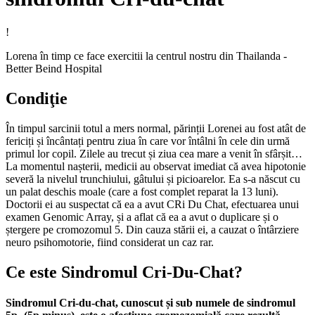
!
Lorena în timp ce face exercitii la centrul nostru din Thailanda -
Better Beind Hospital
Condiţie
În timpul sarcinii totul a mers normal, părinții Lorenei au fost atât de
fericiți și încântați pentru ziua în care vor întâlni în cele din urmă
primul lor copil. Zilele au trecut și ziua cea mare a venit în sfârșit…
La momentul nașterii, medicii au observat imediat că avea hipotonie
severă la nivelul trunchiului, gâtului și picioarelor. Ea s-a născut cu
un palat deschis moale (care a fost complet reparat la 13 luni).
Doctorii ei au suspectat că ea a avut CRi Du Chat, efectuarea unui
examen Genomic Array, și a aflat că ea a avut o duplicare și o
ștergere pe cromozomul 5. Din cauza stării ei, a cauzat o întârziere
neuro psihomotorie, fiind considerat un caz rar.
Ce este Sindromul Cri-Du-Chat?
Sindromul Cri-du-chat, cunoscut și sub numele de sindromul