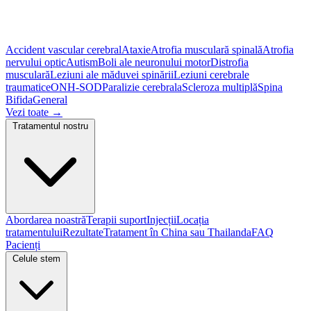
Accident vascular cerebral
Ataxie
Atrofia musculară spinală
Atrofia
nervului optic
Autism
Boli ale neuronului motor
Distrofia
musculară
Leziuni ale măduvei spinării
Leziuni cerebrale
traumatice
ONH-SOD
Paralizie cerebrala
Scleroza multiplă
Spina
Bifida
General
Vezi toate
→
Tratamentul nostru
Abordarea noastră
Terapii suport
Injecții
Locația
tratamentului
Rezultate
Tratament în China sau Thailanda
FAQ
Pacienți
Celule stem