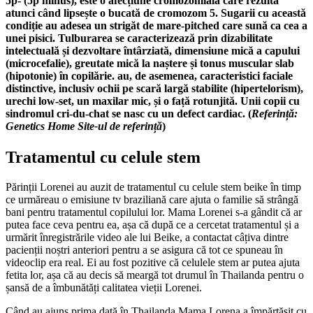
5p- (5p minus), este o afecțiune cromozomială care rezultă
atunci când lipsește o bucată de cromozom 5. Sugarii cu această
condiție au adesea un strigăt de mare-pitched care sună ca cea a
unei pisici. Tulburarea se caracterizează prin dizabilitate
intelectuală și dezvoltare întârziată, dimensiune mică a capului
(microcefalie), greutate mică la naștere și tonus muscular slab
(hipotonie) în copilărie. au, de asemenea, caracteristici faciale
distinctive, inclusiv ochii pe scară largă stabilite (hipertelorism),
urechi low-set, un maxilar mic, și o față rotunjită. Unii copii cu
sindromul cri-du-chat se nasc cu un defect cardiac. (
Referință:
Genetics Home Site-ul de referință
)
Tratamentul cu celule stem
Părinții Lorenei au auzit de tratamentul cu celule stem beike în timp
ce urmăreau o emisiune tv braziliană care ajuta o familie să strângă
bani pentru tratamentul copilului lor. Mama Lorenei s-a gândit că ar
putea face ceva pentru ea, așa că după ce a cercetat tratamentul și a
urmărit înregistrările video ale lui Beike, a contactat câțiva dintre
pacienții noștri anteriori pentru a se asigura că tot ce spuneau în
videoclip era real. Ei au fost pozitive că celulele stem ar putea ajuta
fetita lor, așa că au decis să meargă tot drumul în Thailanda pentru o
șansă de a îmbunătăți calitatea vieții Lorenei.
Când au ajuns prima dată în Thailanda Mama Lorena a împărtășit cu