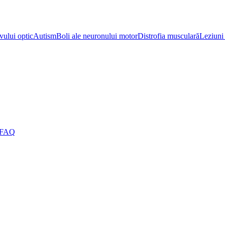
vului optic
Autism
Boli ale neuronului motor
Distrofia musculară
Leziuni 
FAQ