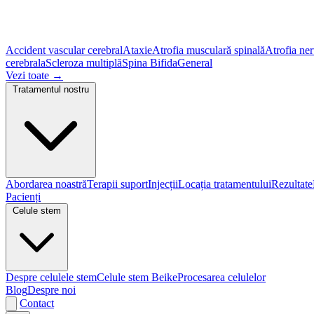
Accident vascular cerebral
Ataxie
Atrofia musculară spinală
Atrofia ner
cerebrala
Scleroza multiplă
Spina Bifida
General
Vezi toate
→
Tratamentul nostru
Abordarea noastră
Terapii suport
Injecții
Locația tratamentului
Rezultate
Pacienți
Celule stem
Despre celulele stem
Celule stem Beike
Procesarea celulelor
Blog
Despre noi
Contact