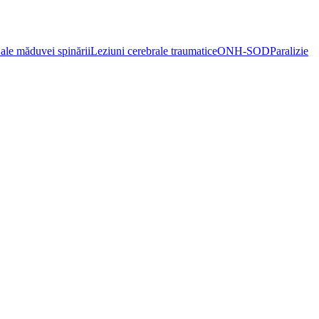
ale măduvei spinării
Leziuni cerebrale traumatice
ONH-SOD
Paralizie