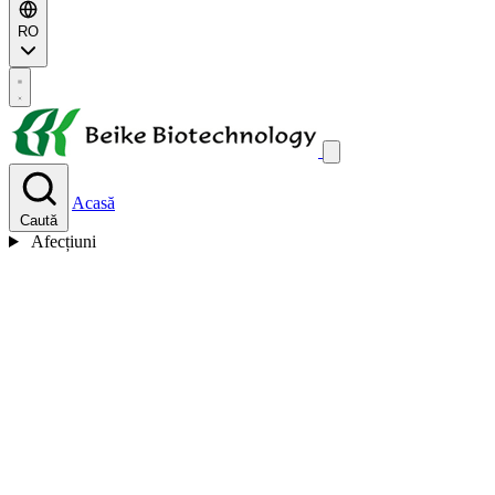
RO
Acasă
Caută
Afecțiuni