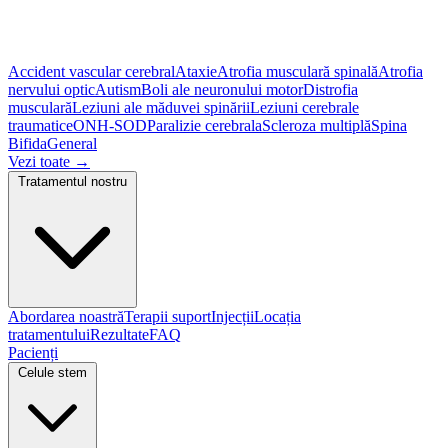
Accident vascular cerebral
Ataxie
Atrofia musculară spinală
Atrofia
nervului optic
Autism
Boli ale neuronului motor
Distrofia
musculară
Leziuni ale măduvei spinării
Leziuni cerebrale
traumatice
ONH-SOD
Paralizie cerebrala
Scleroza multiplă
Spina
Bifida
General
Vezi toate
→
Tratamentul nostru
Abordarea noastră
Terapii suport
Injecții
Locația
tratamentului
Rezultate
FAQ
Pacienți
Celule stem