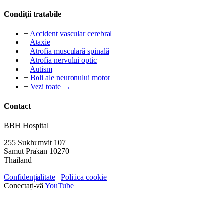
Condiții tratabile
+
Accident vascular cerebral
+
Ataxie
+
Atrofia musculară spinală
+
Atrofia nervului optic
+
Autism
+
Boli ale neuronului motor
+
Vezi toate →
Contact
BBH Hospital
255 Sukhumvit 107
Samut Prakan 10270
Thailand
Confidențialitate
|
Politica cookie
Conectați-vă
YouTube