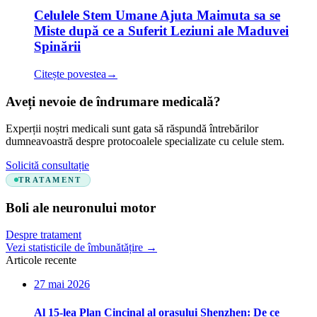
Celulele Stem Umane Ajuta Maimuta sa se
Miste după ce a Suferit Leziuni ale Maduvei
Spinării
Citește povestea
→
Aveți nevoie de îndrumare medicală?
Experții noștri medicali sunt gata să răspundă întrebărilor
dumneavoastră despre protocoalele specializate cu celule stem.
Solicită consultație
TRATAMENT
Boli ale neuronului motor
Despre tratament
Vezi statisticile de îmbunătățire
→
Articole recente
27 mai 2026
Al 15-lea Plan Cincinal al orașului Shenzhen: De ce