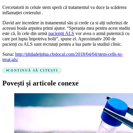
Cercetatorii in celule stem speră că tratamentul va duce la scăderea
inflamației creierului .
David are incredere in tratamentul său și crede ca si alți suferinzi de
aceeasi boala arputea primi ajutor. “Speranța mea pentru acest studiu
este că, în cele din urmă
pacienții ALS
vor avea o armă puternică cu
care pot lupta împotriva bolii”, spune el. Aproximativ 200 de
pacienți cu ALS sunt recrutați pentru a lua parte la studiul clinic.
Sursa:
http://philadelphia.cbslocal.com/2018/04/04/stem-cells-to-
treat-als/
CONTINUĂ SĂ CITEȘTI
Povești și articole conexe