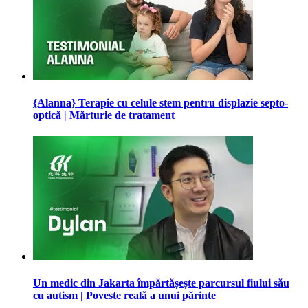
{Alanna} Terapie cu celule stem pentru displazie septo-
optică | Mărturie de tratament
Un medic din Jakarta împărtășește parcursul fiului său
cu autism | Poveste reală a unui părinte