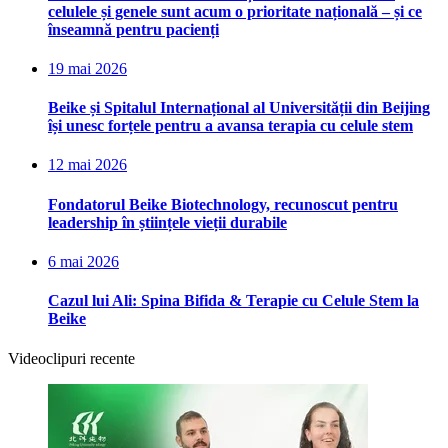
celulele și genele sunt acum o prioritate națională – și ce
înseamnă pentru pacienți
19 mai 2026
Beike și Spitalul Internațional al Universității din Beijing
își unesc forțele pentru a avansa terapia cu celule stem
12 mai 2026
Fondatorul Beike Biotechnology, recunoscut pentru
leadership în științele vieții durabile
6 mai 2026
Cazul lui Ali: Spina Bifida & Terapie cu Celule Stem la
Beike
Videoclipuri recente