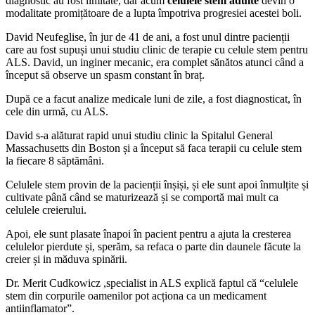
diagnostic au fost limitate, dar acum
celulele stem adulte
devin o
modalitate promițătoare de a lupta împotriva progresiei acestei boli.
David Neufeglise, în jur de 41 de ani, a fost unul dintre pacienții
care au fost supuși unui studiu clinic de terapie cu celule stem pentru
ALS. David, un inginer mecanic, era complet sănătos atunci când a
început să observe un spasm constant în braț.
După ce a facut analize medicale luni de zile, a fost diagnosticat, în
cele din urmă, cu ALS.
David s-a alăturat rapid unui studiu clinic la Spitalul General
Massachusetts din Boston și a început să faca terapii cu celule stem
la fiecare 8 săptămâni.
Celulele stem provin de la pacienții înșiși, și ele sunt apoi înmulțite și
cultivate până când se maturizează și se comportă mai mult ca
celulele creierului.
Apoi, ele sunt plasate înapoi în pacient pentru a ajuta la cresterea
celulelor pierdute și, sperăm, sa refaca o parte din daunele făcute la
creier și in măduva spinării.
Dr. Merit Cudkowicz ,specialist in ALS explică faptul că “celulele
stem din corpurile oamenilor pot acționa ca un medicament
antiinflamator”.