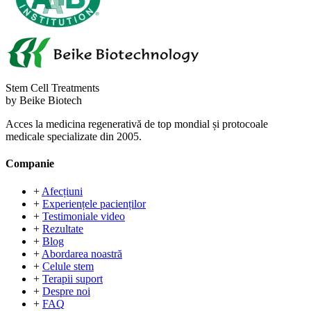
Stem Cell Treatments
by Beike Biotech
Acces la medicina regenerativă de top mondial și protocoale
medicale specializate din 2005.
Companie
+
Afecțiuni
+
Experiențele pacienților
+
Testimoniale video
+
Rezultate
+
Blog
+
Abordarea noastră
+
Celule stem
+
Terapii suport
+
Despre noi
+
FAQ