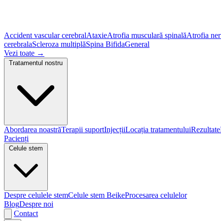
Accident vascular cerebral
Ataxie
Atrofia musculară spinală
Atrofia ner
cerebrala
Scleroza multiplă
Spina Bifida
General
Vezi toate
→
Tratamentul nostru
Abordarea noastră
Terapii suport
Injecții
Locația tratamentului
Rezultate
Pacienți
Celule stem
Despre celulele stem
Celule stem Beike
Procesarea celulelor
Blog
Despre noi
Contact