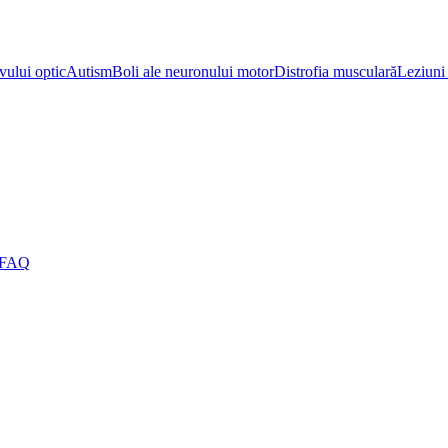
vului optic
Autism
Boli ale neuronului motor
Distrofia musculară
Leziuni 
FAQ