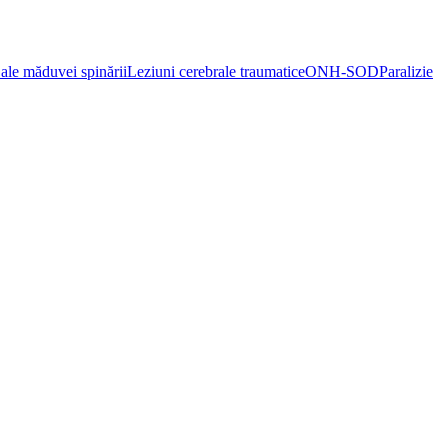
ale măduvei spinării
Leziuni cerebrale traumatice
ONH-SOD
Paralizie