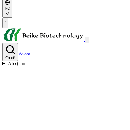
RO
Acasă
Caută
Afecțiuni