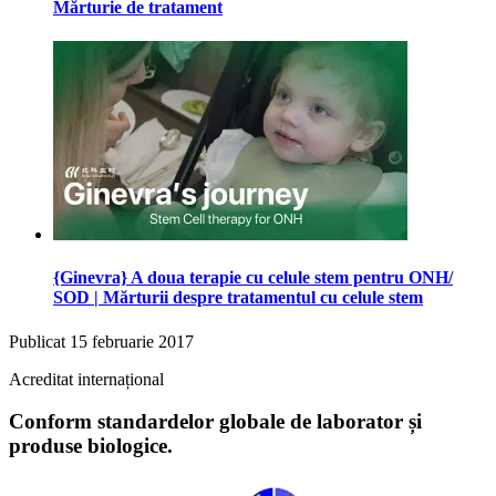
Mărturie de tratament
{Ginevra} A doua terapie cu celule stem pentru ONH/
SOD | Mărturii despre tratamentul cu celule stem
Publicat
15 februarie 2017
Acreditat internațional
Conform standardelor globale de laborator și
produse biologice.