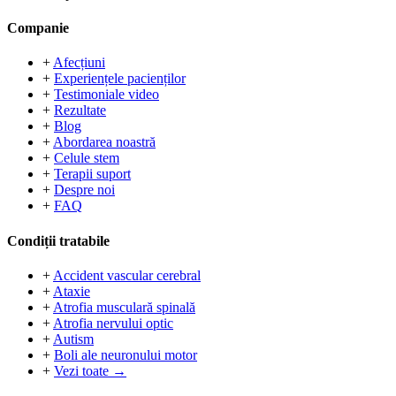
Companie
+
Afecțiuni
+
Experiențele pacienților
+
Testimoniale video
+
Rezultate
+
Blog
+
Abordarea noastră
+
Celule stem
+
Terapii suport
+
Despre noi
+
FAQ
Condiții tratabile
+
Accident vascular cerebral
+
Ataxie
+
Atrofia musculară spinală
+
Atrofia nervului optic
+
Autism
+
Boli ale neuronului motor
+
Vezi toate →