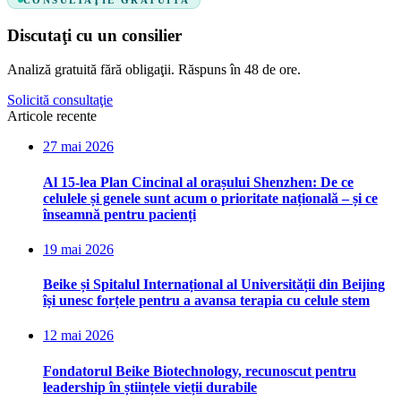
Discutaţi cu un consilier
Analiză gratuită fără obligaţii. Răspuns în 48 de ore.
Solicită consultaţie
Articole recente
27 mai 2026
Al 15-lea Plan Cincinal al orașului Shenzhen: De ce
celulele și genele sunt acum o prioritate națională – și ce
înseamnă pentru pacienți
19 mai 2026
Beike și Spitalul Internațional al Universității din Beijing
își unesc forțele pentru a avansa terapia cu celule stem
12 mai 2026
Fondatorul Beike Biotechnology, recunoscut pentru
leadership în științele vieții durabile