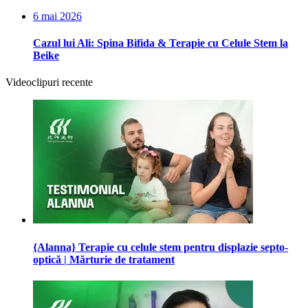
6 mai 2026
Cazul lui Ali: Spina Bifida & Terapie cu Celule Stem la
Beike
Videoclipuri recente
{Alanna} Terapie cu celule stem pentru displazie septo-
optică | Mărturie de tratament