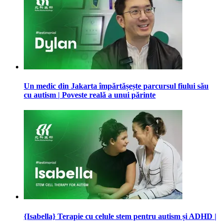
Un medic din Jakarta împărtășește parcursul fiului său
cu autism | Poveste reală a unui părinte
{Isabella} Terapie cu celule stem pentru autism și ADHD |