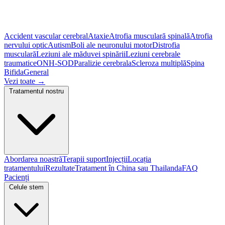
Accident vascular cerebral
Ataxie
Atrofia musculară spinală
Atrofia
nervului optic
Autism
Boli ale neuronului motor
Distrofia
musculară
Leziuni ale măduvei spinării
Leziuni cerebrale
traumatice
ONH-SOD
Paralizie cerebrala
Scleroza multiplă
Spina
Bifida
General
Vezi toate
→
Tratamentul nostru
Abordarea noastră
Terapii suport
Injecții
Locația
tratamentului
Rezultate
Tratament în China sau Thailanda
FAQ
Pacienți
Celule stem