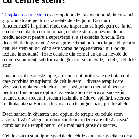
Terapia cu celule stem
este o opțiune de tratament nouă, interesantă
și promițătoare pentru o varietate de afecțiuni. Dar cum
funcționează? În primul rând, este important să înțelegem că, la fel
ca orice celulă din corpul uman, celulele stem au nevoie de un
mediu adecvat pentru a supraviețui și a-și exercita funcția. Este
deosebit de important să se asigure cel mai bun mediu posibil pentru
celulele stem atunci când este vorba de regenerarea unui loc de
leziune importantă. Toate celulele din corpul uman au nevoie de
oxigen și nutrienți sub formă de glucoză și minerale, la fel și celulele
stem.
Ținând cont de aceste fapte, am construit protocoale de tratament
care combină transplantul de celule stem + diverse terapii care
vizează stimularea celulelor stem și asigurarea mediului necesar
pentru o funcționare optimă. Această abordare a avut succes în
tratarea unor afecțiuni precum leziunile măduvei spinării, scleroza
multiplă, ataxia Friedreich sau ataxia telangiectazie, printre altele.
Dacă sunteți în căutarea unei opțiuni de terapie cu celule stem,
asigurați-vă că alegeți un furnizor de încredere care oferă această
combinație de terapii pentru cele mai mari șanse de succes.
Celulele stem sunt tipuri speciale de celule care au capacitatea de a