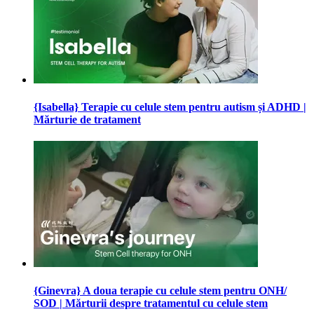
{Isabella} Terapie cu celule stem pentru autism și ADHD |
Mărturie de tratament
{Ginevra} A doua terapie cu celule stem pentru ONH/
SOD | Mărturii despre tratamentul cu celule stem