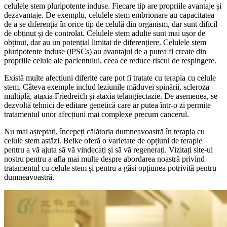
celulele stem pluripotente induse. Fiecare tip are propriile avantaje și
dezavantaje. De exemplu, celulele stem embrionare au capacitatea
de a se diferenția în orice tip de celulă din organism, dar sunt dificil
de obținut și de controlat. Celulele stem adulte sunt mai ușor de
obținut, dar au un potențial limitat de diferențiere. Celulele stem
pluripotente induse (iPSCs) au avantajul de a putea fi create din
propriile celule ale pacientului, ceea ce reduce riscul de respingere.
Există multe afecțiuni diferite care pot fi tratate cu terapia cu celule
stem. Câteva exemple includ leziunile măduvei spinării, scleroza
multiplă, ataxia Friedreich și ataxia telangiectazie. De asemenea, se
dezvoltă tehnici de editare genetică care ar putea într-o zi permite
tratamentul unor afecțiuni mai complexe precum cancerul.
Nu mai așteptați, începeți călătoria dumneavoastră în terapia cu
celule stem astăzi. Beike oferă o varietate de opțiuni de terapie
pentru a vă ajuta să vă vindecați și să vă regenerați. Vizitați site-ul
nostru pentru a afla mai multe despre abordarea noastră privind
tratamentul cu celule stem și pentru a găsi opțiunea potrivită pentru
dumneavoastră.