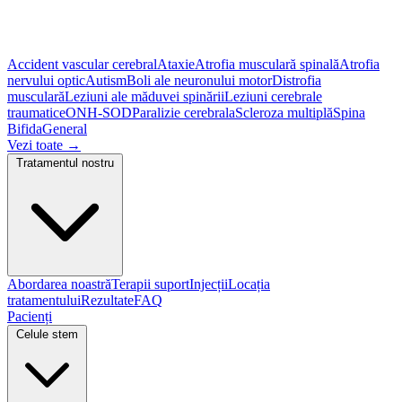
Accident vascular cerebral
Ataxie
Atrofia musculară spinală
Atrofia
nervului optic
Autism
Boli ale neuronului motor
Distrofia
musculară
Leziuni ale măduvei spinării
Leziuni cerebrale
traumatice
ONH-SOD
Paralizie cerebrala
Scleroza multiplă
Spina
Bifida
General
Vezi toate
→
Tratamentul nostru
Abordarea noastră
Terapii suport
Injecții
Locația
tratamentului
Rezultate
FAQ
Pacienți
Celule stem