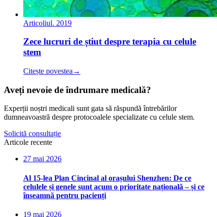
Articol
iul. 2019
Zece lucruri de știut despre terapia cu celule
stem
Citește povestea
→
Aveți nevoie de îndrumare medicală?
Experții noștri medicali sunt gata să răspundă întrebărilor
dumneavoastră despre protocoalele specializate cu celule stem.
Solicită consultație
Articole recente
27 mai 2026
Al 15-lea Plan Cincinal al orașului Shenzhen: De ce
celulele și genele sunt acum o prioritate națională – și ce
înseamnă pentru pacienți
19 mai 2026