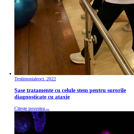
Testimoniale
oct. 2022
Șase tratamente cu celule stem pentru surorile
diagnosticate cu ataxie
Citește povestea
→