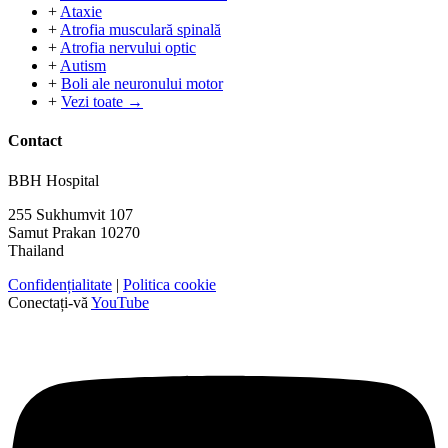
+
Ataxie
+
Atrofia musculară spinală
+
Atrofia nervului optic
+
Autism
+
Boli ale neuronului motor
+
Vezi toate →
Contact
BBH Hospital
255 Sukhumvit 107
Samut Prakan 10270
Thailand
Confidențialitate
|
Politica cookie
Conectați-vă
YouTube