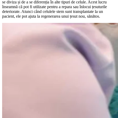
se diviza și de a se diferenția în alte tipuri de celule. Acest lucru
înseamnă că pot fi utilizate pentru a repara sau înlocui țesuturile
deteriorate. Atunci când celulele stem sunt transplantate la un
pacient, ele pot ajuta la regenerarea unui țesut nou, sănătos.