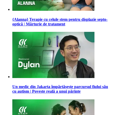
{Alanna} Terapie cu celule stem pentru displazie septo-
optică | Mărturie de tratament
Un medic din Jakarta împărtășește parcursul fiului său
cu autism | Poveste reală a unui părinte