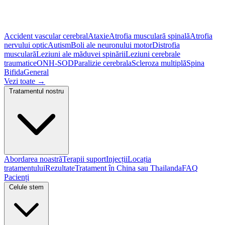
Accident vascular cerebral
Ataxie
Atrofia musculară spinală
Atrofia
nervului optic
Autism
Boli ale neuronului motor
Distrofia
musculară
Leziuni ale măduvei spinării
Leziuni cerebrale
traumatice
ONH-SOD
Paralizie cerebrala
Scleroza multiplă
Spina
Bifida
General
Vezi toate
→
Tratamentul nostru
Abordarea noastră
Terapii suport
Injecții
Locația
tratamentului
Rezultate
Tratament în China sau Thailanda
FAQ
Pacienți
Celule stem