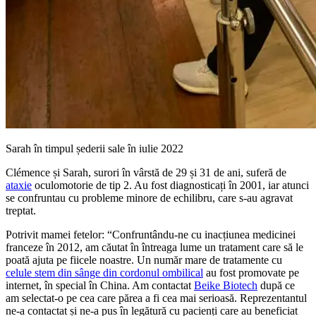
Sarah în timpul șederii sale în iulie 2022
Clémence și Sarah, surori în vârstă de 29 și 31 de ani, suferă de
ataxie
oculomotorie de tip 2. Au fost diagnosticați în 2001, iar atunci
se confruntau cu probleme minore de echilibru, care s-au agravat
treptat.
Potrivit mamei fetelor: “Confruntându-ne cu inacțiunea medicinei
franceze în 2012, am căutat în întreaga lume un tratament care să le
poată ajuta pe fiicele noastre. Un număr mare de tratamente cu
celule stem din sânge din cordonul ombilical
au fost promovate pe
internet, în special în China. Am contactat
Beike Biotech
după ce
am selectat-o pe cea care părea a fi cea mai serioasă. Reprezentantul
ne-a contactat și ne-a pus în legătură cu pacienți care au beneficiat