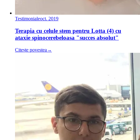
Testimoniale
oct. 2019
Terapia cu celule stem pentru Lotta (4) cu
ataxie spinocerebeloasa "succes absolut"
Citește povestea
→