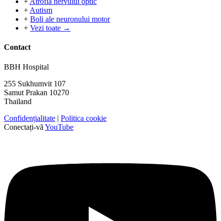
+
Atrofia nervului optic
+
Autism
+
Boli ale neuronului motor
+
Vezi toate →
Contact
BBH Hospital
255 Sukhumvit 107
Samut Prakan 10270
Thailand
Confidențialitate
|
Politica cookie
Conectați-vă
YouTube