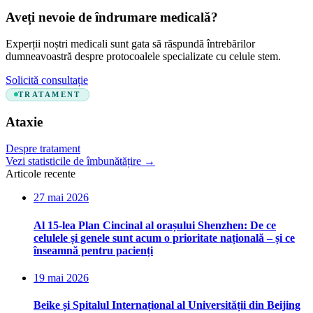
Aveți nevoie de îndrumare medicală?
Experții noștri medicali sunt gata să răspundă întrebărilor
dumneavoastră despre protocoalele specializate cu celule stem.
Solicită consultație
TRATAMENT
Ataxie
Despre tratament
Vezi statisticile de îmbunătățire
→
Articole recente
27 mai 2026
Al 15-lea Plan Cincinal al orașului Shenzhen: De ce
celulele și genele sunt acum o prioritate națională – și ce
înseamnă pentru pacienți
19 mai 2026
Beike și Spitalul Internațional al Universității din Beijing