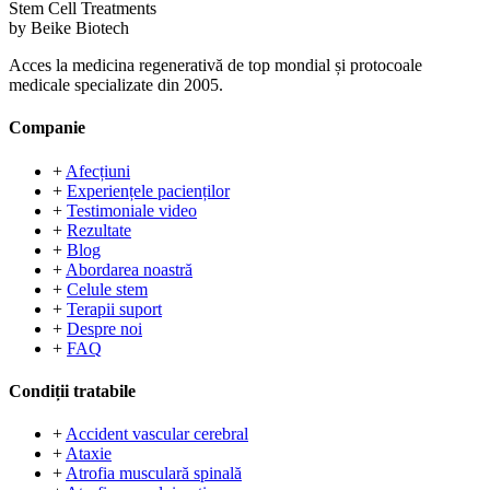
Stem Cell Treatments
by Beike Biotech
Acces la medicina regenerativă de top mondial și protocoale
medicale specializate din 2005.
Companie
+
Afecțiuni
+
Experiențele pacienților
+
Testimoniale video
+
Rezultate
+
Blog
+
Abordarea noastră
+
Celule stem
+
Terapii suport
+
Despre noi
+
FAQ
Condiții tratabile
+
Accident vascular cerebral
+
Ataxie
+
Atrofia musculară spinală