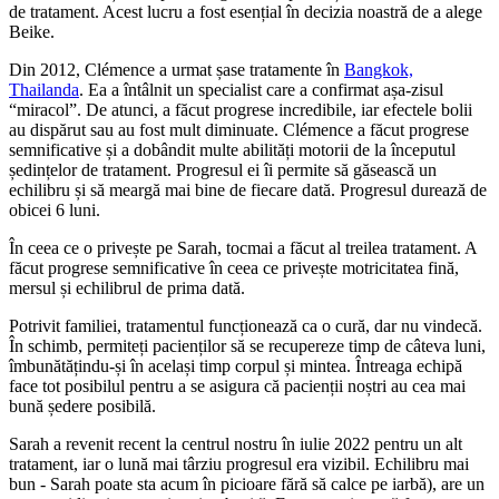
de tratament. Acest lucru a fost esențial în decizia noastră de a alege
Beike.
Din 2012, Clémence a urmat șase tratamente în
Bangkok,
Thailanda
. Ea a întâlnit un specialist care a confirmat așa-zisul
“miracol”. De atunci, a făcut progrese incredibile, iar efectele bolii
au dispărut sau au fost mult diminuate. Clémence a făcut progrese
semnificative și a dobândit multe abilități motorii de la începutul
ședințelor de tratament. Progresul ei îi permite să găsească un
echilibru și să meargă mai bine de fiecare dată. Progresul durează de
obicei 6 luni.
În ceea ce o privește pe Sarah, tocmai a făcut al treilea tratament. A
făcut progrese semnificative în ceea ce privește motricitatea fină,
mersul și echilibrul de prima dată.
Potrivit familiei, tratamentul funcționează ca o cură, dar nu vindecă.
În schimb, permiteți pacienților să se recupereze timp de câteva luni,
îmbunătățindu-și în același timp corpul și mintea. Întreaga echipă
face tot posibilul pentru a se asigura că pacienții noștri au cea mai
bună ședere posibilă.
Sarah a revenit recent la centrul nostru în iulie 2022 pentru un alt
tratament, iar o lună mai târziu progresul era vizibil. Echilibru mai
bun - Sarah poate sta acum în picioare fără să calce pe iarbă), are un