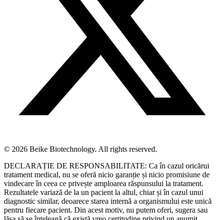
© 2026 Beike Biotechnology. All rights reserved.
DECLARAȚIE DE RESPONSABILITATE: Ca în cazul oricărui
tratament medical, nu se oferă nicio garanție și nicio promisiune de
vindecare în ceea ce privește amploarea răspunsului la tratament.
Rezultatele variază de la un pacient la altul, chiar și în cazul unui
diagnostic similar, deoarece starea internă a organismului este unică
pentru fiecare pacient. Din acest motiv, nu putem oferi, sugera sau
lăsa să se înțeleagă că există vreo certitudine privind un anumit