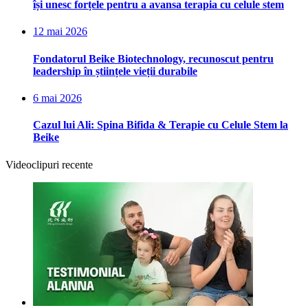
își unesc forțele pentru a avansa terapia cu celule stem
12 mai 2026
Fondatorul Beike Biotechnology, recunoscut pentru
leadership în științele vieții durabile
6 mai 2026
Cazul lui Ali: Spina Bifida & Terapie cu Celule Stem la
Beike
Videoclipuri recente