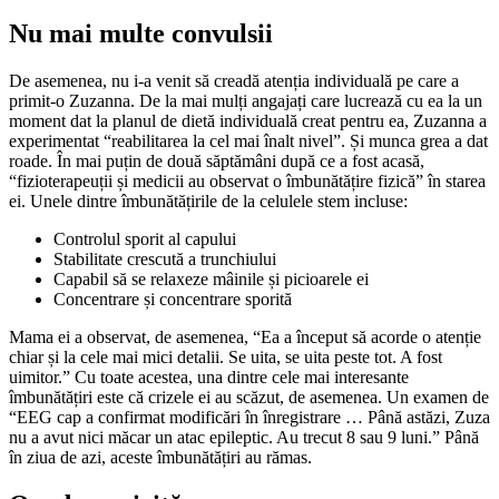
Nu mai multe convulsii
De asemenea, nu i-a venit să creadă atenția individuală pe care a
primit-o Zuzanna. De la mai mulți angajați care lucrează cu ea la un
moment dat la planul de dietă individuală creat pentru ea, Zuzanna a
experimentat “reabilitarea la cel mai înalt nivel”. Și munca grea a dat
roade. În mai puțin de două săptămâni după ce a fost acasă,
“fizioterapeuții și medicii au observat o îmbunătățire fizică” în starea
ei. Unele dintre îmbunătățirile de la celulele stem incluse:
Controlul sporit al capului
Stabilitate crescută a trunchiului
Capabil să se relaxeze mâinile și picioarele ei
Concentrare și concentrare sporită
Mama ei a observat, de asemenea, “Ea a început să acorde o atenție
chiar și la cele mai mici detalii. Se uita, se uita peste tot. A fost
uimitor.” Cu toate acestea, una dintre cele mai interesante
îmbunătățiri este că crizele ei au scăzut, de asemenea. Un examen de
“EEG cap a confirmat modificări în înregistrare … Până astăzi, Zuza
nu a avut nici măcar un atac epileptic. Au trecut 8 sau 9 luni.” Până
în ziua de azi, aceste îmbunătățiri au rămas.