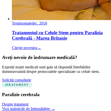
Testimoniale
dec. 2018
Tratamentul cu Celule Stem pentru Paralizia
Cerebrală - Marea Britanie
Citește povestea
→
Aveți nevoie de îndrumare medicală?
Experții noștri medicali sunt gata să răspundă întrebărilor
dumneavoastră despre protocoalele specializate cu celule stem.
Solicită consultație
TRATAMENT
Paralizie cerebrala
Despre tratament
Vezi statisticile de îmbunătățire
→