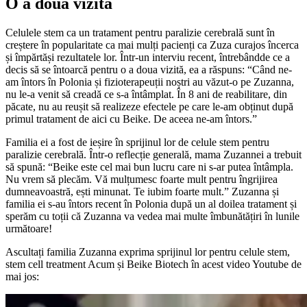
O a doua vizită
Celulele stem ca un tratament pentru paralizie cerebrală sunt în
creștere în popularitate ca mai mulți pacienți ca Zuza curajos încerca
și împărtăși rezultatele lor. Într-un interviu recent, întrebândde ce a
decis să se întoarcă pentru o a doua vizită, ea a răspuns: “Când ne-
am întors în Polonia și fizioterapeuții noștri au văzut-o pe Zuzanna,
nu le-a venit să creadă ce s-a întâmplat. În 8 ani de reabilitare, din
păcate, nu au reușit să realizeze efectele pe care le-am obținut după
primul tratament de aici cu Beike. De aceea ne-am întors.”
Familia ei a fost de ieșire în sprijinul lor de celule stem pentru
paralizie cerebrală. Într-o reflecție generală, mama Zuzannei a trebuit
să spună: “Beike este cel mai bun lucru care ni s-ar putea întâmpla.
Nu vrem să plecăm. Vă mulțumesc foarte mult pentru îngrijirea
dumneavoastră, ești minunat. Te iubim foarte mult.” Zuzanna și
familia ei s-au întors recent în Polonia după un al doilea tratament și
sperăm cu toții că Zuzanna va vedea mai multe îmbunătățiri în lunile
următoare!
Ascultați familia Zuzanna exprima sprijinul lor pentru celule stem,
stem cell treatment Acum și Beike Biotech în acest video Youtube de
mai jos: