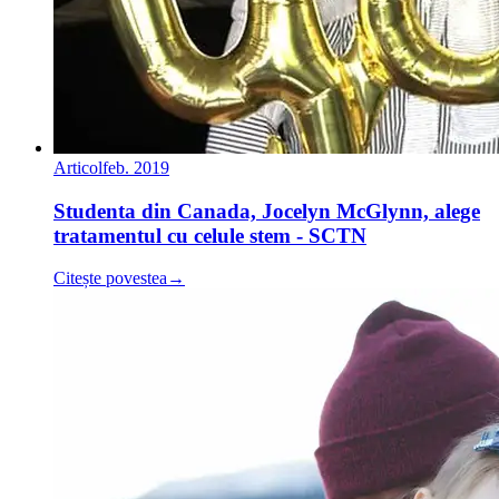
Articol
feb. 2019
Studenta din Canada, Jocelyn McGlynn, alege
tratamentul cu celule stem - SCTN
Citește povestea
→