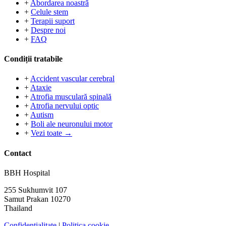
+
Abordarea noastră
+
Celule stem
+
Terapii suport
+
Despre noi
+
FAQ
Condiții tratabile
+
Accident vascular cerebral
+
Ataxie
+
Atrofia musculară spinală
+
Atrofia nervului optic
+
Autism
+
Boli ale neuronului motor
+
Vezi toate →
Contact
BBH Hospital
255 Sukhumvit 107
Samut Prakan 10270
Thailand
Confidențialitate
|
Politica cookie