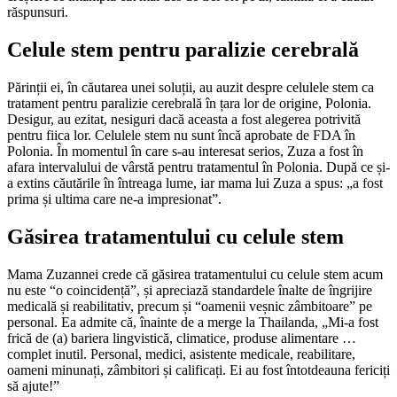
răspunsuri.
Celule stem pentru paralizie cerebrală
Părinții ei, în căutarea unei soluții, au auzit despre celulele stem ca
tratament pentru paralizie cerebrală în țara lor de origine, Polonia.
Desigur, au ezitat, nesiguri dacă aceasta a fost alegerea potrivită
pentru fiica lor. Celulele stem nu sunt încă aprobate de FDA în
Polonia. În momentul în care s-au interesat serios, Zuza a fost în
afara intervalului de vârstă pentru tratamentul în Polonia. După ce și-
a extins căutările în întreaga lume, iar mama lui Zuza a spus: „a fost
prima și ultima care ne-a impresionat”.
Găsirea tratamentului cu celule stem
Mama Zuzannei crede că găsirea tratamentului cu celule stem acum
nu este “o coincidență”, și apreciază standardele înalte de îngrijire
medicală și reabilitativ, precum și “oamenii veșnic zâmbitoare” pe
personal. Ea admite că, înainte de a merge la Thailanda, „Mi-a fost
frică de (a) bariera lingvistică, climatice, produse alimentare …
complet inutil. Personal, medici, asistente medicale, reabilitare,
oameni minunați, zâmbitori și calificați. Ei au fost întotdeauna fericiți
să ajute!”