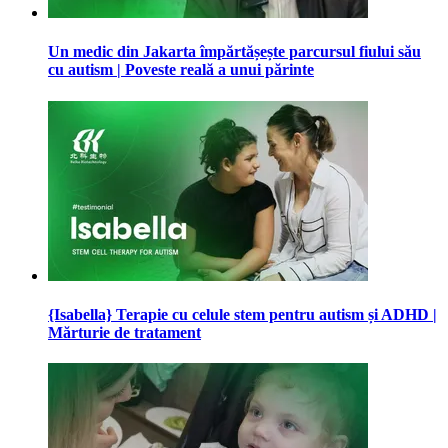
Un medic din Jakarta împărtășește parcursul fiului său
cu autism | Poveste reală a unui părinte
{Isabella} Terapie cu celule stem pentru autism și ADHD |
Mărturie de tratament