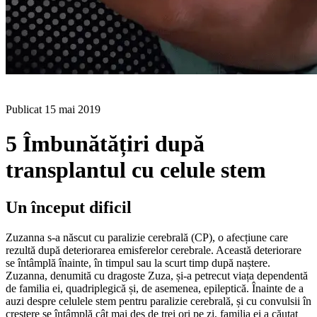
BLOG
Publicat
15 mai 2019
5 Îmbunătățiri după
transplantul cu celule stem
Un început dificil
Zuzanna s-a născut cu paralizie cerebrală (CP), o afecțiune care
rezultă după deteriorarea emisferelor cerebrale. Această deteriorare
se întâmplă înainte, în timpul sau la scurt timp după naștere.
Zuzanna, denumită cu dragoste Zuza, și-a petrecut viața dependentă
de familia ei, quadriplegică și, de asemenea, epileptică. Înainte de a
auzi despre celulele stem pentru paralizie cerebrală, și cu convulsii în
creștere se întâmplă cât mai des de trei ori pe zi, familia ei a căutat