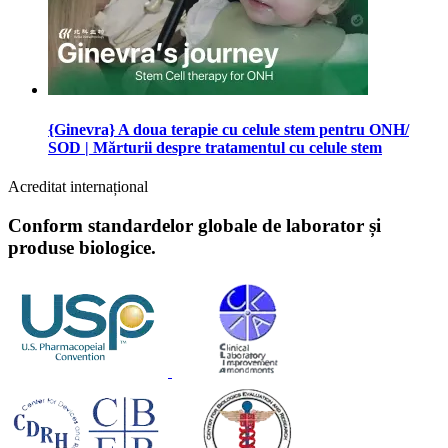
{Ginevra} A doua terapie cu celule stem pentru ONH/
SOD | Mărturii despre tratamentul cu celule stem
Acreditat internațional
Conform standardelor globale de laborator și
produse biologice.