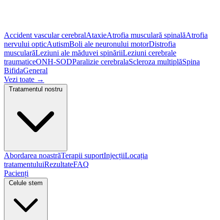
Accident vascular cerebral
Ataxie
Atrofia musculară spinală
Atrofia
nervului optic
Autism
Boli ale neuronului motor
Distrofia
musculară
Leziuni ale măduvei spinării
Leziuni cerebrale
traumatice
ONH-SOD
Paralizie cerebrala
Scleroza multiplă
Spina
Bifida
General
Vezi toate
→
Tratamentul nostru
Abordarea noastră
Terapii suport
Injecții
Locația
tratamentului
Rezultate
FAQ
Pacienți
Celule stem