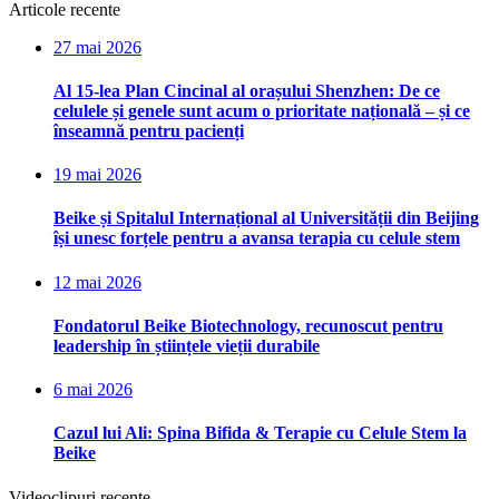
Articole recente
27 mai 2026
Al 15-lea Plan Cincinal al orașului Shenzhen: De ce
celulele și genele sunt acum o prioritate națională – și ce
înseamnă pentru pacienți
19 mai 2026
Beike și Spitalul Internațional al Universității din Beijing
își unesc forțele pentru a avansa terapia cu celule stem
12 mai 2026
Fondatorul Beike Biotechnology, recunoscut pentru
leadership în științele vieții durabile
6 mai 2026
Cazul lui Ali: Spina Bifida & Terapie cu Celule Stem la
Beike
Videoclipuri recente