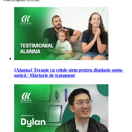
{Alanna} Terapie cu celule stem pentru displazie septo-
optică | Mărturie de tratament