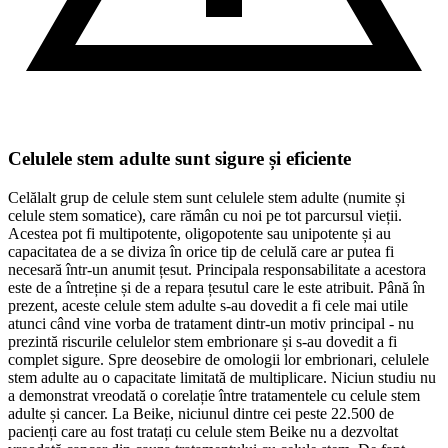
Celulele stem adulte sunt sigure și eficiente
Celălalt grup de celule stem sunt celulele stem adulte (numite și
celule stem somatice), care rămân cu noi pe tot parcursul vieții.
Acestea pot fi multipotente, oligopotente sau unipotente și au
capacitatea de a se diviza în orice tip de celulă care ar putea fi
necesară într-un anumit țesut. Principala responsabilitate a acestora
este de a întreține și de a repara țesutul care le este atribuit. Până în
prezent, aceste celule stem adulte s-au dovedit a fi cele mai utile
atunci când vine vorba de tratament dintr-un motiv principal - nu
prezintă riscurile celulelor stem embrionare și s-au dovedit a fi
complet sigure. Spre deosebire de omologii lor embrionari, celulele
stem adulte au o capacitate limitată de multiplicare. Niciun studiu nu
a demonstrat vreodată o corelație între tratamentele cu celule stem
adulte și cancer. La Beike, niciunul dintre cei peste 22.500 de
pacienți care au fost tratați cu celule stem Beike nu a dezvoltat