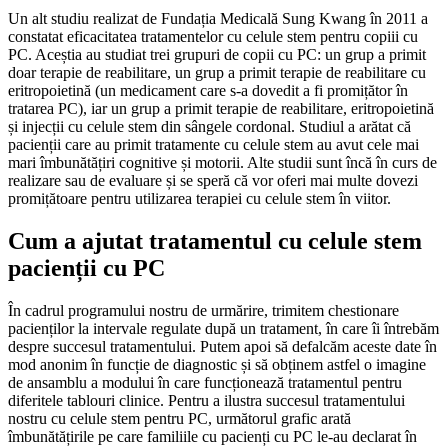
Un alt studiu realizat de Fundația Medicală Sung Kwang în 2011 a
constatat eficacitatea tratamentelor cu celule stem pentru copiii cu
PC. Aceștia au studiat trei grupuri de copii cu PC: un grup a primit
doar terapie de reabilitare, un grup a primit terapie de reabilitare cu
eritropoietină (un medicament care s-a dovedit a fi promițător în
tratarea PC), iar un grup a primit terapie de reabilitare, eritropoietină
și injecții cu celule stem din sângele cordonal. Studiul a arătat că
pacienții care au primit tratamente cu celule stem au avut cele mai
mari îmbunătățiri cognitive și motorii. Alte studii sunt încă în curs de
realizare sau de evaluare și se speră că vor oferi mai multe dovezi
promițătoare pentru utilizarea terapiei cu celule stem în viitor.
Cum a ajutat tratamentul cu celule stem
pacienții cu PC
În cadrul programului nostru de urmărire, trimitem chestionare
pacienților la intervale regulate după un tratament, în care îi întrebăm
despre succesul tratamentului. Putem apoi să defalcăm aceste date în
mod anonim în funcție de diagnostic și să obținem astfel o imagine
de ansamblu a modului în care funcționează tratamentul pentru
diferitele tablouri clinice. Pentru a ilustra succesul tratamentului
nostru cu celule stem pentru PC, următorul grafic arată
îmbunătățirile pe care familiile cu pacienți cu PC le-au declarat în