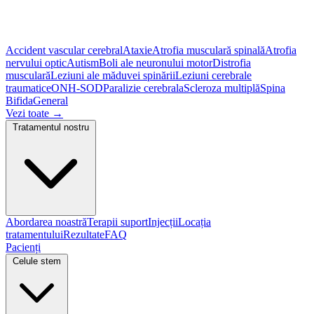
Accident vascular cerebral
Ataxie
Atrofia musculară spinală
Atrofia
nervului optic
Autism
Boli ale neuronului motor
Distrofia
musculară
Leziuni ale măduvei spinării
Leziuni cerebrale
traumatice
ONH-SOD
Paralizie cerebrala
Scleroza multiplă
Spina
Bifida
General
Vezi toate
→
Tratamentul nostru
Abordarea noastră
Terapii suport
Injecții
Locația
tratamentului
Rezultate
FAQ
Pacienți
Celule stem