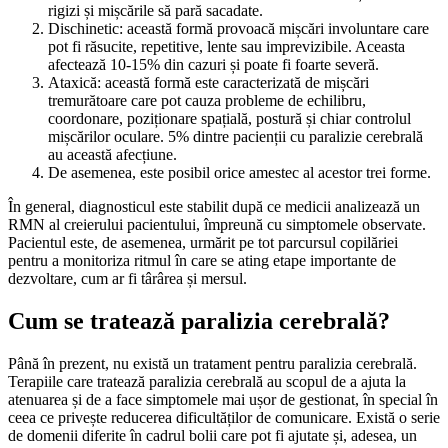
rigizi și mișcările să pară sacadate.
Dischinetic: această formă provoacă mișcări involuntare care
pot fi răsucite, repetitive, lente sau imprevizibile. Aceasta
afectează 10-15% din cazuri și poate fi foarte severă.
Ataxică: această formă este caracterizată de mișcări
tremurătoare care pot cauza probleme de echilibru,
coordonare, poziționare spațială, postură și chiar controlul
mișcărilor oculare. 5% dintre pacienții cu paralizie cerebrală
au această afecțiune.
De asemenea, este posibil orice amestec al acestor trei forme.
În general, diagnosticul este stabilit după ce medicii analizează un
RMN al creierului pacientului, împreună cu simptomele observate.
Pacientul este, de asemenea, urmărit pe tot parcursul copilăriei
pentru a monitoriza ritmul în care se ating etape importante de
dezvoltare, cum ar fi târârea și mersul.
Cum se tratează paralizia cerebrală?
Până în prezent, nu există un tratament pentru paralizia cerebrală.
Terapiile care tratează paralizia cerebrală au scopul de a ajuta la
atenuarea și de a face simptomele mai ușor de gestionat, în special în
ceea ce privește reducerea dificultăților de comunicare. Există o serie
de domenii diferite în cadrul bolii care pot fi ajutate și, adesea, un