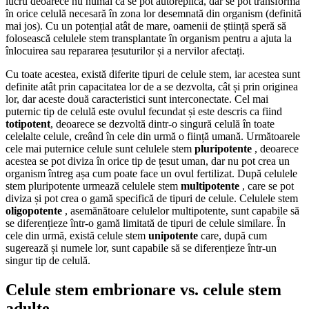
lucru deoarece nu numai că se pot autoreplica, dar se pot transforma
în orice celulă necesară în zona lor desemnată din organism (definită
mai jos). Cu un potențial atât de mare, oamenii de știință speră să
folosească celulele stem transplantate în organism pentru a ajuta la
înlocuirea sau repararea țesuturilor și a nervilor afectați.
Cu toate acestea, există diferite tipuri de celule stem, iar acestea sunt
definite atât prin capacitatea lor de a se dezvolta, cât și prin originea
lor, dar aceste două caracteristici sunt interconectate. Cel mai
puternic tip de celulă este ovulul fecundat și este descris ca fiind
totipotent
, deoarece se dezvoltă dintr-o singură celulă în toate
celelalte celule, creând în cele din urmă o ființă umană. Următoarele
cele mai puternice celule sunt celulele stem
pluripotente
, deoarece
acestea se pot diviza în orice tip de țesut uman, dar nu pot crea un
organism întreg așa cum poate face un ovul fertilizat. După celulele
stem pluripotente urmează celulele stem
multipotente
, care se pot
diviza și pot crea o gamă specifică de tipuri de celule. Celulele stem
oligopotente
, asemănătoare celulelor multipotente, sunt capabile să
se diferențieze într-o gamă limitată de tipuri de celule similare. În
cele din urmă, există celule stem
unipotente
care, după cum
sugerează și numele lor, sunt capabile să se diferențieze într-un
singur tip de celulă.
Celule stem embrionare vs. celule stem
adulte