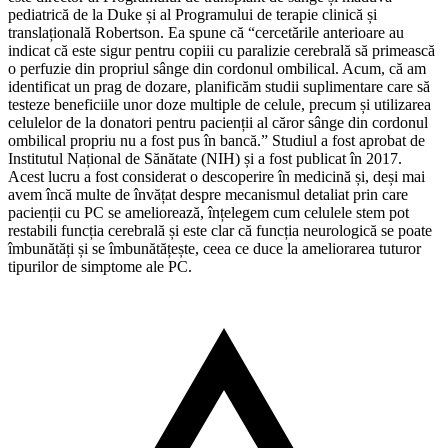
pediatrică de la Duke și al Programului de terapie clinică și
translațională Robertson. Ea spune că “cercetările anterioare au
indicat că este sigur pentru copiii cu paralizie cerebrală să primească
o perfuzie din propriul sânge din cordonul ombilical. Acum, că am
identificat un prag de dozare, planificăm studii suplimentare care să
testeze beneficiile unor doze multiple de celule, precum și utilizarea
celulelor de la donatori pentru pacienții al căror sânge din cordonul
ombilical propriu nu a fost pus în bancă.” Studiul a fost aprobat de
Institutul Național de Sănătate (NIH) și a fost publicat în 2017.
Acest lucru a fost considerat o descoperire în medicină și, deși mai
avem încă multe de învățat despre mecanismul detaliat prin care
pacienții cu PC se ameliorează, înțelegem cum celulele stem pot
restabili funcția cerebrală și este clar că funcția neurologică se poate
îmbunătăți și se îmbunătățește, ceea ce duce la ameliorarea tuturor
tipurilor de simptome ale PC.