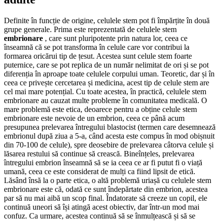
Definite în funcție de origine, celulele stem pot fi împărțite în două
grupe generale. Prima este reprezentată de celulele stem
embrionare
, care sunt pluripotente prin natura lor, ceea ce
înseamnă că se pot transforma în celule care vor contribui la
formarea oricărui tip de țesut. Acestea sunt celule stem foarte
puternice, care se pot replica de un număr nelimitat de ori și se pot
diferenția în aproape toate celulele corpului uman. Teoretic, dar și în
ceea ce privește cercetarea și medicina, acest tip de celule stem are
cel mai mare potențial. Cu toate acestea, în practică, celulele stem
embrionare au cauzat multe probleme în comunitatea medicală. O
mare problemă este etica, deoarece pentru a obține celule stem
embrionare este nevoie de un embrion, ceea ce până acum
presupunea prelevarea întregului blastocist (termen care desemnează
embrionul după ziua a 5-a, când acesta este compus în mod obișnuit
din 70-100 de celule), spre deosebire de prelevarea câtorva celule și
lăsarea restului să continue să crească. Bineînțeles, prelevarea
întregului embrion înseamnă să se ia ceea ce ar fi putut fi o viață
umană, ceea ce este considerat de mulți ca fiind lipsit de etică.
Lăsând însă la o parte etica, o altă problemă uriașă cu celulele stem
embrionare este că, odată ce sunt îndepărtate din embrion, acestea
par să nu mai aibă un scop final. Îndatorate să creeze un copil, ele
continuă uneori să își atingă acest obiectiv, dar într-un mod mai
confuz. Ca urmare, acestea continuă să se înmulțească și să se