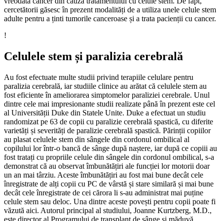
vreodată cancer din cauza tratamentului cu celule stem. De fapt,
cercetătorii găsesc în prezent modalități de a utiliza unele celule stem
adulte pentru a ținti tumorile canceroase și a trata pacienții cu cancer.
!
Celulele stem și paralizia cerebrală
Au fost efectuate multe studii privind terapiile celulare pentru
paralizia cerebrală, iar studiile clinice au arătat că celulele stem au
fost eficiente în ameliorarea simptomelor paraliziei cerebrale. Unul
dintre cele mai impresionante studii realizate până în prezent este cel
al Universității Duke din Statele Unite. Duke a efectuat un studiu
randomizat pe 63 de copii cu paralizie cerebrală spastică, cu diferite
varietăți și severități de paralizie cerebrală spastică. Părinții copiilor
au plasat celulele stem din sângele din cordonul ombilical al
copilului lor într-o bancă de sânge după naștere, iar după ce copiii au
fost tratați cu propriile celule din sângele din cordonul ombilical, s-a
demonstrat că au observat îmbunătățiri ale funcției lor motorii doar
un an mai târziu. Aceste îmbunătățiri au fost mai bune decât cele
înregistrate de alți copii cu PC de vârstă și stare similară și mai bune
decât cele înregistrate de cei cărora li s-au administrat mai puține
celule stem sau deloc. Una dintre aceste povești pentru copii poate fi
văzută aici. Autorul principal al studiului, Joanne Kurtzberg, M.D.,
este director al Programului de transplant de sânge și măduvă