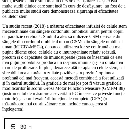
stem, testele clinice sunt încă în curs de desfășurare. Deși există
multe studii clinice care sunt încă în curs de desfășurare, au fost deja
publicate multe studii care demonstrează siguranța și eficacitatea
celulelor stem.
Un studiu recent (2018) a măsurat eficacitatea infuziei de celule stem
mezenchimale din sângele cordonului ombilical uman pentru copiii
cu paralizie cerebrală. Studiul a ales să utilizeze CSM derivate din
sângele din cordonul ombilical uman (CSMs din sângele ombilical
uman (hUCB)-MSCs), deoarece utilizarea lor se confruntă cu mai
puține dileme etice, celulele au o imunogenitate relativ scăzută,
precum și o capacitate de imunosupresie (ceea ce înseamnă că este
mai puțin probabil să producă un răspuns imunitar) și au o rată mai
mare de proliferare. În plus, deoarece atât terapia cu celule stem, cât
și reabilitarea au arătat rezultate pozitive și reprezintă opțiunea
preferată cel mai frecvent, această metodă combinată a fost utilizată
și în cadrul studiului. În graficele de mai jos pot fi văzute graficele
modificărilor în scorul Gross Motor Function Measure (GMFM-88)
(instrumentul de măsurare a severității PC în ceea ce privește funcția
motorie) și scorul evaluării funcționale complete (CFA) (o
măsurătoare mai cuprinzătoare care include cunoașterea și
înțelegerea).