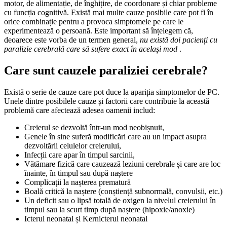
motor, de alimentație, de înghițire, de coordonare și chiar probleme
cu funcția cognitivă. Există mai multe cauze posibile care pot fi în
orice combinație pentru a provoca simptomele pe care le
experimentează o persoană. Este important să înțelegem că,
deoarece este vorba de un termen general,
nu există doi pacienți cu
paralizie cerebrală care să sufere exact în același mod
.
Care sunt cauzele paraliziei cerebrale?
Există o serie de cauze care pot duce la apariția simptomelor de PC.
Unele dintre posibilele cauze și factorii care contribuie la această
problemă care afectează adesea oamenii includ:
creierul se dezvoltă într-un mod neobișnuit,
genele în sine suferă modificări care au un impact asupra
dezvoltării celulelor creierului,
infecții care apar în timpul sarcinii,
vătămare fizică care cauzează leziuni cerebrale și care are loc
înainte, în timpul sau după naștere
Complicații la nașterea prematură
Boală critică la naștere (conștiență subnormală, convulsii, etc.)
Un deficit sau o lipsă totală de oxigen la nivelul creierului în
timpul sau la scurt timp după naștere (hipoxie/anoxie)
Icterul neonatal și Kernicterul neonatal