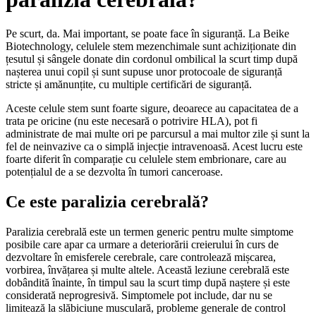
Pe scurt, da. Mai important, se poate face în siguranță. La Beike
Biotechnology, celulele stem mezenchimale sunt achiziționate din
țesutul și sângele donate din cordonul ombilical la scurt timp după
nașterea unui copil și sunt supuse unor protocoale de siguranță
stricte și amănunțite, cu multiple certificări de siguranță.
Aceste celule stem sunt foarte sigure, deoarece au capacitatea de a
trata pe oricine (nu este necesară o potrivire HLA), pot fi
administrate de mai multe ori pe parcursul a mai multor zile și sunt la
fel de neinvazive ca o simplă injecție intravenoasă. Acest lucru este
foarte diferit în comparație cu celulele stem embrionare, care au
potențialul de a se dezvolta în tumori canceroase.
Ce este paralizia cerebrală?
Paralizia cerebrală este un termen generic pentru multe simptome
posibile care apar ca urmare a deteriorării creierului în curs de
dezvoltare în emisferele cerebrale, care controlează mișcarea,
vorbirea, învățarea și multe altele. Această leziune cerebrală este
dobândită înainte, în timpul sau la scurt timp după naștere și este
considerată neprogresivă. Simptomele pot include, dar nu se
limitează la slăbiciune musculară, probleme generale de control