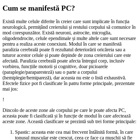
Cum se manifestă PC?
Există multe celule diferite în creier care sunt implicate în funcția
neurologică, permițând creierului și restului corpului să comunice în
mod corespunzător. Există neuroni, astrocite, microglia,
oligodendrocite, celule ependimale și multe altele care sunt necesare
pentru a realiza aceste conexiuni. Modul în care se manifestă
paralizia cerebrală poate fi rezultatul deteriorării oricăreia sau a
tuturor acestor celule și poate depinde de zona creierului care este
afectată. Paralizia cerebrală poate afecta întregul corp, inclusiv
vorbirea, funcțiile motorii și cognitive, doar picioarele
(paraplegie/paraparesteză) sau o parte a corpului
(hemiplegie/hemipareză), dar aceasta nu este o listă exhaustivă.
Efectele fizice pot fi clasificate în patru forme principale, prezentate
mai jos:
!
Dincolo de aceste zone ale corpului pe care le poate afecta PC,
aceasta poate fi clasificată și în funcție de modul în care afectează
aceste zone. Această clasificare se prezintă sub trei forme principale:
Spastic: aceasta este cea mai frecvent întâlnită formă, în care
tonusul muscular este crescut, ceea ce face ca mușchii să fie