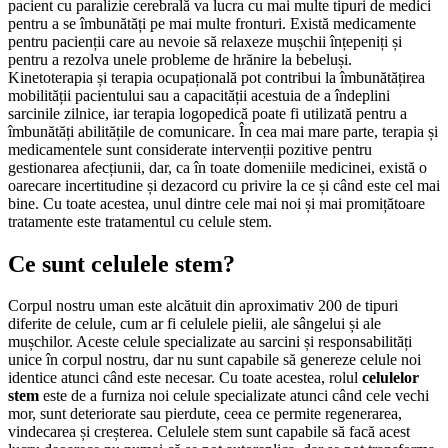
pacient cu paralizie cerebrală va lucra cu mai multe tipuri de medici
pentru a se îmbunătăți pe mai multe fronturi. Există medicamente
pentru pacienții care au nevoie să relaxeze mușchii înțepeniți și
pentru a rezolva unele probleme de hrănire la bebeluși.
Kinetoterapia și terapia ocupațională pot contribui la îmbunătățirea
mobilității pacientului sau a capacității acestuia de a îndeplini
sarcinile zilnice, iar terapia logopedică poate fi utilizată pentru a
îmbunătăți abilitățile de comunicare. În cea mai mare parte, terapia și
medicamentele sunt considerate intervenții pozitive pentru
gestionarea afecțiunii, dar, ca în toate domeniile medicinei, există o
oarecare incertitudine și dezacord cu privire la ce și când este cel mai
bine. Cu toate acestea, unul dintre cele mai noi și mai promițătoare
tratamente este tratamentul cu celule stem.
Ce sunt celulele stem?
Corpul nostru uman este alcătuit din aproximativ 200 de tipuri
diferite de celule, cum ar fi celulele pielii, ale sângelui și ale
mușchilor. Aceste celule specializate au sarcini și responsabilități
unice în corpul nostru, dar nu sunt capabile să genereze celule noi
identice atunci când este necesar. Cu toate acestea, rolul
celulelor
stem
este de a furniza noi celule specializate atunci când cele vechi
mor, sunt deteriorate sau pierdute, ceea ce permite regenerarea,
vindecarea și creșterea. Celulele stem sunt capabile să facă acest