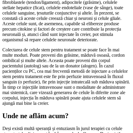
fibroblastele (tendon/ligament), adipocitele (grăsime), celulele
stellate hepatice (ficat), celulele endoteliale (vase de sânge), toate
celulele sanguine, țesuturile conjunctive și altele. În prezent, se
constată că aceste celule creează chiar și neuroni și celule gliale.
Aceste celule sunt, de asemenea, capabile să elibereze produse
precum citokine și factori de creștere care contribuie la protecția
neuronală și, atunci când sunt injectate în creier, pot stimula
organismul să repare celulele neuronale deteriorate.
Colectarea de celule stem pentru tratament se poate face în mai
multe moduri. Poate proveni din grăsime, măduvă osoasă, cordon
ombilical și multe altele. Aceasta poate proveni din corpul
pacientului (autolog) sau de la un donator (alogen). În cazul
pacienților cu PC, cea mai frecventă metodă de injectare a celulelor
stem pentru tratament este fie prin perfuzie intravenoasă în fluxul
sanguin (o perfuzie), fie prin injecție intratecală sub măduva spinării.
În timp ce injecțiile intravenoase sunt o modalitate de administrare
mai sistemică, care vizează generarea de celule în diferite zone ale
corpului, injecția în măduva spinării poate ajuta celulele stem să
ajungă mai bine la creier.
Unde ne aflăm acum?
Deși există multă speranță și entuziasm în jurul terapiei cu celule