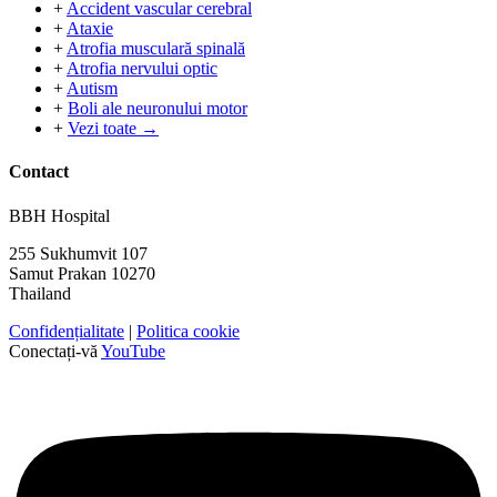
+
Accident vascular cerebral
+
Ataxie
+
Atrofia musculară spinală
+
Atrofia nervului optic
+
Autism
+
Boli ale neuronului motor
+
Vezi toate →
Contact
BBH Hospital
255 Sukhumvit 107
Samut Prakan 10270
Thailand
Confidențialitate
|
Politica cookie
Conectați-vă
YouTube