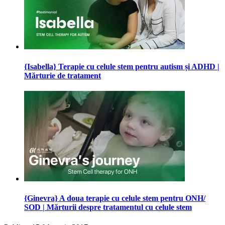
{Isabella} Terapie cu celule stem pentru autism și ADHD |
Mărturie de tratament
{Ginevra} A doua terapie cu celule stem pentru ONH/
SOD | Mărturii despre tratamentul cu celule stem