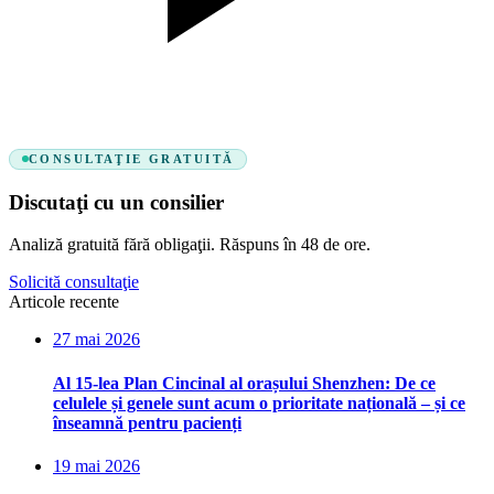
CONSULTAŢIE GRATUITĂ
Discutaţi cu un consilier
Analiză gratuită fără obligaţii. Răspuns în 48 de ore.
Solicită consultaţie
Articole recente
27 mai 2026
Al 15-lea Plan Cincinal al orașului Shenzhen: De ce
celulele și genele sunt acum o prioritate națională – și ce
înseamnă pentru pacienți
19 mai 2026