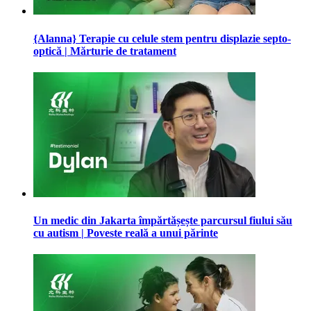
{Alanna} Terapie cu celule stem pentru displazie septo-
optică | Mărturie de tratament
Un medic din Jakarta împărtășește parcursul fiului său
cu autism | Poveste reală a unui părinte