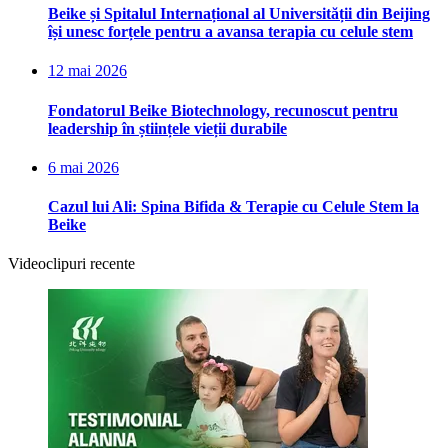
Beike și Spitalul Internațional al Universității din Beijing
își unesc forțele pentru a avansa terapia cu celule stem
12 mai 2026
Fondatorul Beike Biotechnology, recunoscut pentru
leadership în științele vieții durabile
6 mai 2026
Cazul lui Ali: Spina Bifida & Terapie cu Celule Stem la
Beike
Videoclipuri recente