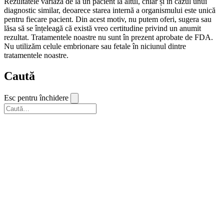
Rezultatele variază de la un pacient la altul, chiar și în cazul unui
diagnostic similar, deoarece starea internă a organismului este unică
pentru fiecare pacient. Din acest motiv, nu putem oferi, sugera sau
lăsa să se înțeleagă că există vreo certitudine privind un anumit
rezultat. Tratamentele noastre nu sunt în prezent aprobate de FDA.
Nu utilizăm celule embrionare sau fetale în niciunul dintre
tratamentele noastre.
Caută
Esc pentru închidere