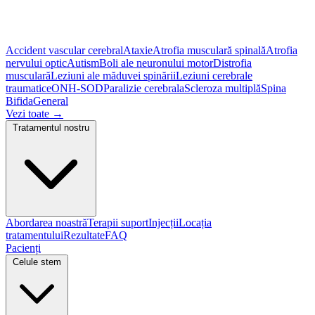
Accident vascular cerebral
Ataxie
Atrofia musculară spinală
Atrofia
nervului optic
Autism
Boli ale neuronului motor
Distrofia
musculară
Leziuni ale măduvei spinării
Leziuni cerebrale
traumatice
ONH-SOD
Paralizie cerebrala
Scleroza multiplă
Spina
Bifida
General
Vezi toate
→
Tratamentul nostru
Abordarea noastră
Terapii suport
Injecții
Locația
tratamentului
Rezultate
FAQ
Pacienți
Celule stem