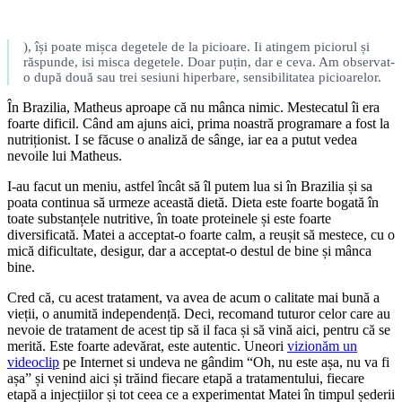
), își poate mișca degetele de la picioare. Ii atingem piciorul și
răspunde, isi misca degetele. Doar puțin, dar e ceva. Am observat-
o după două sau trei sesiuni hiperbare, sensibilitatea picioarelor.
În Brazilia, Matheus aproape că nu mânca nimic. Mestecatul îi era
foarte dificil. Când am ajuns aici, prima noastră programare a fost la
nutriționist. I se făcuse o analiză de sânge, iar ea a putut vedea
nevoile lui Matheus.
I-au facut un meniu, astfel încât să îl putem lua si în Brazilia și sa
poata continua să urmeze această dietă. Dieta este foarte bogată în
toate substanțele nutritive, în toate proteinele și este foarte
diversificată. Matei a acceptat-o foarte calm, a reușit să mestece, cu o
mică dificultate, desigur, dar a acceptat-o destul de bine și mânca
bine.
Cred că, cu acest tratament, va avea de acum o calitate mai bună a
vieții, o anumită independență. Deci, recomand tuturor celor care au
nevoie de tratament de acest tip să il faca și să vină aici, pentru că se
merită. Este foarte adevărat, este autentic. Uneori
vizionăm un
videoclip
pe Internet si undeva ne gândim “Oh, nu este așa, nu va fi
așa” și venind aici și trăind fiecare etapă a tratamentului, fiecare
etapă a injecțiilor și tot ceea ce a experimentat Matei în timpul șederii