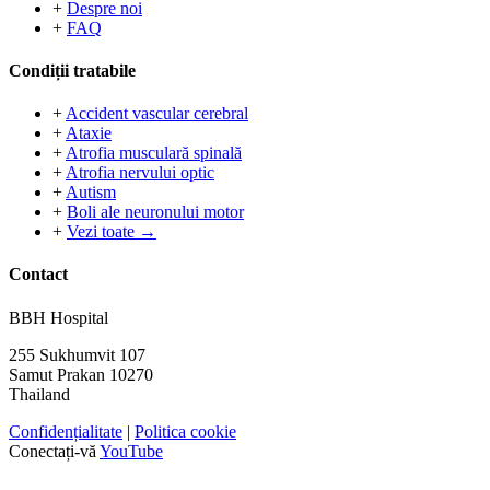
+
Despre noi
+
FAQ
Condiții tratabile
+
Accident vascular cerebral
+
Ataxie
+
Atrofia musculară spinală
+
Atrofia nervului optic
+
Autism
+
Boli ale neuronului motor
+
Vezi toate →
Contact
BBH Hospital
255 Sukhumvit 107
Samut Prakan 10270
Thailand
Confidențialitate
|
Politica cookie
Conectați-vă
YouTube