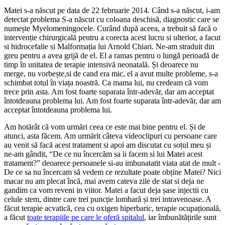
Matei s-a născut pe data de 22 februarie 2014. Când s-a născut, i-am
detectat problema S-a născut cu coloana deschisă, diagnostic care se
numește Myelomeningocele. Curând după aceea, a trebuit să facă o
intervenție chirurgicală pentru a corecta acest lucru si ulterior, a facut
si hidrocefalie si Malformația lui Arnold Chiari. Ne-am straduit din
greu pentru a avea grijă de el. El a ramas pentru o lungă perioadă de
timp în unitatea de terapie intensivă neonatală. Și deoarece nu
merge, nu vorbește,si de cand era mic, el a avut multe probleme, s-a
schimbat totul în viața noastră. Ca mama lui, nu credeam că vom
trece prin asta. Am fost foarte suparata într-adevăr, dar am acceptat
întotdeauna problema lui. Am fost foarte suparata într-adevăr, dar am
acceptat întotdeauna problema lui.
Am hotărât că vom urmări ceea ce este mai bine pentru el. Și de
atunci, asta făcem. Am urmărit câteva videoclipuri cu persoane care
au venit să facă acest tratament si apoi am discutat cu soțul meu și
ne-am gândit, “De ce nu încercăm sa ii facem si lui Matei acest
tratament?” deoarece persoanele si-au imbunatatit viata atat de mult -
De ce sa nu încercam să vedem ce rezultate poate obține Matei? Nici
macar nu am plecat încă, mai avem cateva zile de stat si deja ne
gandim ca vom reveni in viitor. Matei a facut deja șase injectii cu
celule stem, dintre care trei puncție lombară și trei intravenoase. A
făcut terapie acvatică, cea cu oxigen hiperbaric, terapie ocupațională,
a făcut
toate terapiile pe care le oferă spitalul
, iar îmbunătățirile sunt