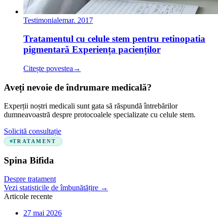
Testimoniale
mar. 2017
Tratamentul cu celule stem pentru retinopatia
pigmentară Experiența pacienților
Citește povestea
→
Aveți nevoie de îndrumare medicală?
Experții noștri medicali sunt gata să răspundă întrebărilor
dumneavoastră despre protocoalele specializate cu celule stem.
Solicită consultație
TRATAMENT
Spina Bifida
Despre tratament
Vezi statisticile de îmbunătățire
→
Articole recente
27 mai 2026