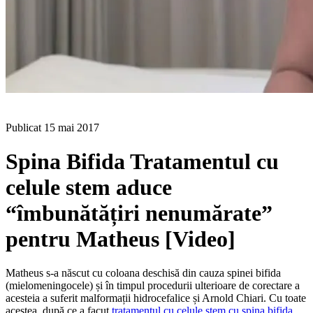
BLOG
Publicat
15 mai 2017
Spina Bifida Tratamentul cu
celule stem aduce
“îmbunătățiri nenumărate”
pentru Matheus [Video]
Matheus s-a născut cu coloana deschisă din cauza spinei bifida
(mielomeningocele) și în timpul procedurii ulterioare de corectare a
acesteia a suferit malformații hidrocefalice și Arnold Chiari. Cu toate
acestea, după ce a facut
tratamentul cu celule stem cu spina bifida