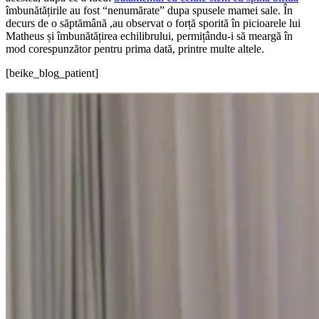
îmbunătățirile au fost “nenumărate” dupa spusele mamei sale. În
decurs de o săptămână ,au observat o forță sporită în picioarele lui
Matheus și îmbunătățirea echilibrului, permițându-i să meargă în
mod corespunzător pentru prima dată, printre multe altele.
[beike_blog_patient]