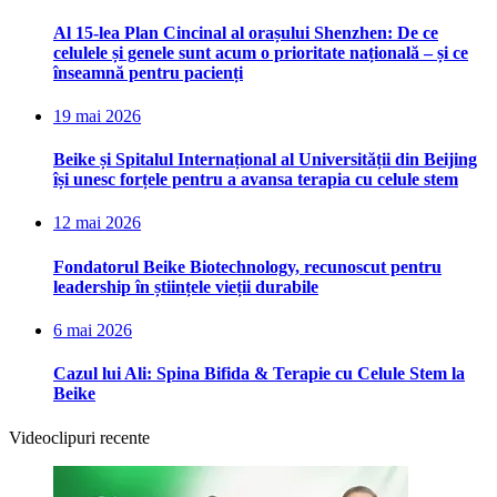
Al 15-lea Plan Cincinal al orașului Shenzhen: De ce
celulele și genele sunt acum o prioritate națională – și ce
înseamnă pentru pacienți
19 mai 2026
Beike și Spitalul Internațional al Universității din Beijing
își unesc forțele pentru a avansa terapia cu celule stem
12 mai 2026
Fondatorul Beike Biotechnology, recunoscut pentru
leadership în științele vieții durabile
6 mai 2026
Cazul lui Ali: Spina Bifida & Terapie cu Celule Stem la
Beike
Videoclipuri recente