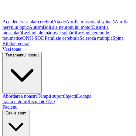
Accident vascular cerebral
Ataxie
Atrofia musculară spinală
Atrofia
nervului optic
Autism
Boli ale neuronului motor
Distrofia
musculară
Leziuni ale măduvei spinării
Leziuni cerebrale
traumatice
ONH-SOD
Paralizie cerebrala
Scleroza multiplă
Spina
Bifida
General
Vezi toate
→
Tratamentul nostru
Abordarea noastră
Terapii suport
Injecții
Locația
tratamentului
Rezultate
FAQ
Pacienți
Celule stem