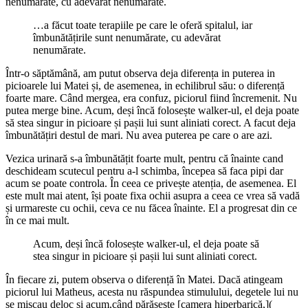
nenumărate, cu adevărat nenumărate.
…a făcut toate terapiile pe care le oferă spitalul, iar
îmbunătățirile sunt nenumărate, cu adevărat
nenumărate.
Într-o săptămână, am putut observa deja diferența in puterea in
picioarele lui Matei și, de asemenea, in echilibrul său: o diferență
foarte mare. Când mergea, era confuz, piciorul fiind încremenit. Nu
putea merge bine. Acum, deși încă folosește walker-ul, el deja poate
să stea singur in picioare și pașii lui sunt aliniati corect. A facut deja
îmbunătățiri destul de mari. Nu avea puterea pe care o are azi.
Vezica urinară s-a îmbunătățit foarte mult, pentru că înainte cand
deschideam scutecul pentru a-l schimba, începea să faca pipi dar
acum se poate controla. În ceea ce privește atenția, de asemenea. El
este mult mai atent, își poate fixa ochii asupra a ceea ce vrea să vadă
și urmareste cu ochii, ceva ce nu făcea înainte. El a progresat din ce
în ce mai mult.
Acum, deși încă folosește walker-ul, el deja poate să
stea singur in picioare și pașii lui sunt aliniati corect.
În fiecare zi, putem observa o diferență în Matei. Dacă atingeam
piciorul lui Matheus, acesta nu răspundea stimulului, degetele lui nu
se mișcau deloc și acum,când părăsește [camera hiperbarică,](