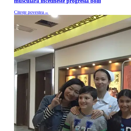
musculara incetineste progresia bolii
Citește povestea
→