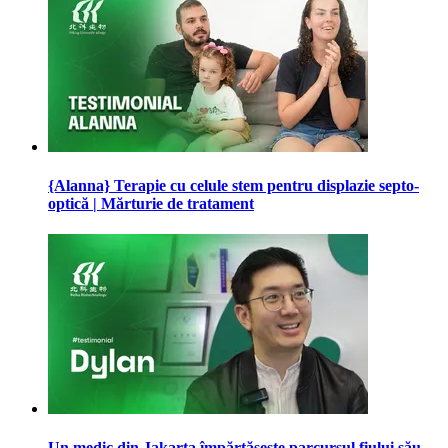
{Alanna} Terapie cu celule stem pentru displazie septo-
optică | Mărturie de tratament
Un medic din Jakarta împărtășește parcursul fiului său