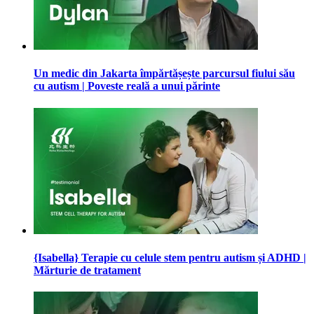
Un medic din Jakarta împărtășește parcursul fiului său
cu autism | Poveste reală a unui părinte
{Isabella} Terapie cu celule stem pentru autism și ADHD |
Mărturie de tratament