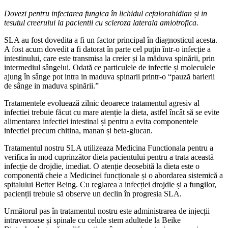
Dovezi pentru infectarea fungica în lichidul cefalorahidian și in
tesutul creerului la pacientii cu scleroza laterala amiotrofica.
SLA au fost dovedita a fi un factor principal în diagnosticul acesta.
A fost acum dovedit a fi datorat în parte cel puțin într-o infecție a
intestinului, care este transmisa la creier și la măduva spinării, prin
intermediul sângelui. Odată ce particulele de infectie și moleculele
ajung în sânge pot intra in maduva spinarii printr-o “pauză barierii
de sânge in maduva spinării.”
Tratamentele evoluează zilnic deoarece tratamentul agresiv al
infectiei trebuie făcut cu mare atenție la dieta, astfel încât să se evite
alimentarea infectiei intestinal și pentru a evita componentele
infectiei precum chitina, manan și beta-glucan.
Tratamentul nostru SLA utilizeaza Medicina Functionala pentru a
verifica în mod cuprinzător dieta pacientului pentru a trata această
infecție de drojdie, imediat. O atenție deosebită la dieta este o
componentă cheie a Medicinei funcționale și o abordarea sistemică a
spitalului Better Being. Cu reglarea a infecției drojdie și a fungilor,
pacienții trebuie să observe un declin în progresia SLA.
Următorul pas în tratamentul nostru este administrarea de injecții
intravenoase și spinale cu celule stem adultede la Beike