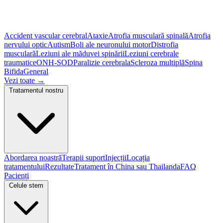
Accident vascular cerebral
Ataxie
Atrofia musculară spinală
Atrofia
nervului optic
Autism
Boli ale neuronului motor
Distrofia
musculară
Leziuni ale măduvei spinării
Leziuni cerebrale
traumatice
ONH-SOD
Paralizie cerebrala
Scleroza multiplă
Spina
Bifida
General
Vezi toate
→
Tratamentul nostru
Abordarea noastră
Terapii suport
Injecții
Locația
tratamentului
Rezultate
Tratament în China sau Thailanda
FAQ
Pacienți
Celule stem