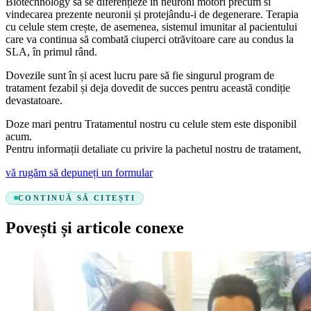
Biotechnology să se diferențieze în neuroni motori precum si
vindecarea prezente neuronii și protejându-i de degenerare. Terapia
cu celule stem crește, de asemenea, sistemul imunitar al pacientului
care va continua să combată ciuperci otrăvitoare care au condus la
SLA, în primul rând.
Dovezile sunt în și acest lucru pare să fie singurul program de
tratament fezabil și deja dovedit de succes pentru această condiție
devastatoare.
Doze mari pentru Tratamentul nostru cu celule stem este disponibil
acum.
Pentru informații detaliate cu privire la pachetul nostru de tratament,
vă rugăm să depuneți un formular
CONTINUĂ SĂ CITEȘTI
Povești și articole conexe