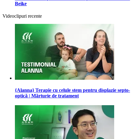
Beike
Videoclipuri recente
{Alanna} Terapie cu celule stem pentru displazie septo-
optică | Mărturie de tratament