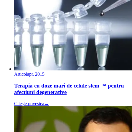
Articol
apr. 2015
Terapia cu doze mari de celule stem ™ pentru
afectiuni degenerative
Citește povestea
→