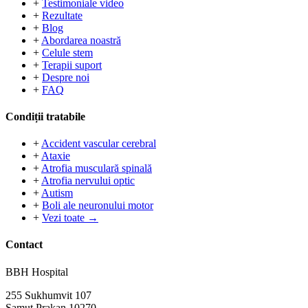
+
Testimoniale video
+
Rezultate
+
Blog
+
Abordarea noastră
+
Celule stem
+
Terapii suport
+
Despre noi
+
FAQ
Condiții tratabile
+
Accident vascular cerebral
+
Ataxie
+
Atrofia musculară spinală
+
Atrofia nervului optic
+
Autism
+
Boli ale neuronului motor
+
Vezi toate →
Contact
BBH Hospital
255 Sukhumvit 107
Samut Prakan 10270