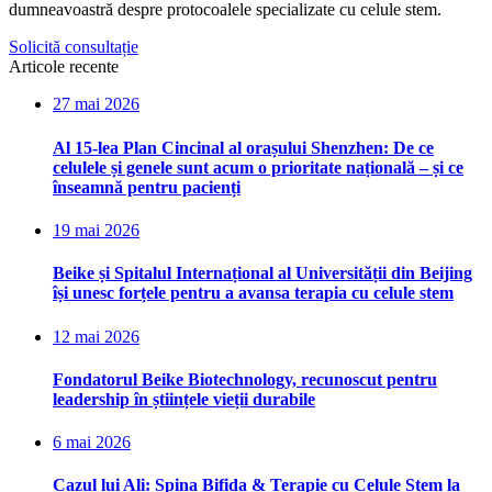
dumneavoastră despre protocoalele specializate cu celule stem.
Solicită consultație
Articole recente
27 mai 2026
Al 15-lea Plan Cincinal al orașului Shenzhen: De ce
celulele și genele sunt acum o prioritate națională – și ce
înseamnă pentru pacienți
19 mai 2026
Beike și Spitalul Internațional al Universității din Beijing
își unesc forțele pentru a avansa terapia cu celule stem
12 mai 2026
Fondatorul Beike Biotechnology, recunoscut pentru
leadership în științele vieții durabile
6 mai 2026
Cazul lui Ali: Spina Bifida & Terapie cu Celule Stem la