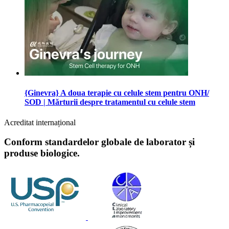
{Ginevra} A doua terapie cu celule stem pentru ONH/
SOD | Mărturii despre tratamentul cu celule stem
Acreditat internațional
Conform standardelor globale de laborator și
produse biologice.