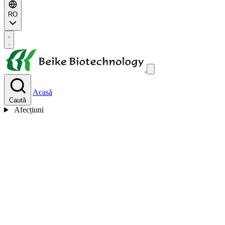
RO
Acasă
Caută
Afecțiuni