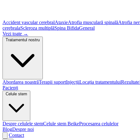
Accident vascular cerebral
Ataxie
Atrofia musculară spinală
Atrofia ner
cerebrala
Scleroza multiplă
Spina Bifida
General
Vezi toate
→
Tratamentul nostru
Abordarea noastră
Terapii suport
Injecții
Locația tratamentului
Rezultate
Pacienți
Celule stem
Despre celulele stem
Celule stem Beike
Procesarea celulelor
Blog
Despre noi
Contact