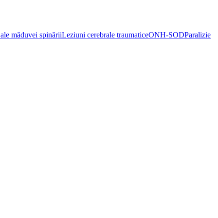
ale măduvei spinării
Leziuni cerebrale traumatice
ONH-SOD
Paralizie