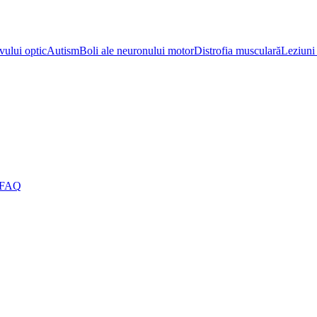
vului optic
Autism
Boli ale neuronului motor
Distrofia musculară
Leziuni 
FAQ