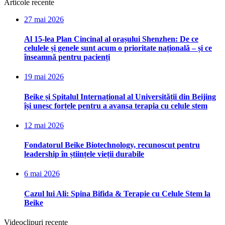
Articole recente
27 mai 2026
Al 15-lea Plan Cincinal al orașului Shenzhen: De ce
celulele și genele sunt acum o prioritate națională – și ce
înseamnă pentru pacienți
19 mai 2026
Beike și Spitalul Internațional al Universității din Beijing
își unesc forțele pentru a avansa terapia cu celule stem
12 mai 2026
Fondatorul Beike Biotechnology, recunoscut pentru
leadership în științele vieții durabile
6 mai 2026
Cazul lui Ali: Spina Bifida & Terapie cu Celule Stem la
Beike
Videoclipuri recente