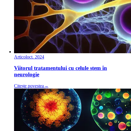
Articol
oct. 2024
Viitorul tratamentului cu celule stem în
neurologie
Citește povestea
→