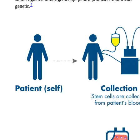
4
genetic.