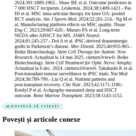
2024;391:1889‑1902.- Shaw BE et al. Outcome predictors in
7 000 HSCT recipients.
Leukemia
. 2024;38:1409‑1421.- Pas
HI et al. MSC intra‑articular therapy for knee OA: pooled
RCT analysis.
Am J Sports Med
. 2024;52:201‑214.- Ng M et
al. Manufacturing platform effects on MSC quality.
Tissue
Eng C
. 2023;29:607‑620.- Muraro PA et al. Long‑term
NEDA after AHSCT for MS.
JAMA Neurol
.
2024;81:245‑257.- Doi A et al. iPSC‑derived dopaminergic
grafts in Parkinson’s disease.
Mov Disord
. 2025;40:955‑965.-
Beike Biotechnology.
Stem Cell Therapy for Autism: New
Research
. Actualizat la 14 mai 2025. citeturn3view0- Beike
Biotechnology.
Stem Cell Treatment for Optic Nerve Atrophy
.
Actualizat la 6 dec. 2024. citeturn10view0- Takahashi K et al.
Post‑transplant tumour surveillance in iPSC trials.
Nat Med
.
2024;30:789‑799.- Liu Q et al. Nutrient patterns and
post‑transplant recovery.
Clin Nutr
. 2023;42:1171‑1180.-
Kredyl P et al. Actigraphy‑measured sleep and HSCT
outcome.
Bone Marrow Transplant
. 2023;58:1143‑1152.
CONTINUĂ SĂ CITEȘTI
Povești și articole conexe