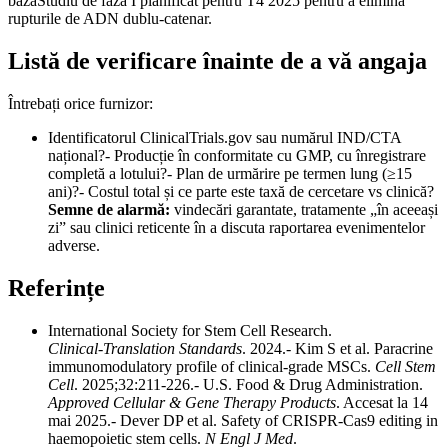
bazăStudiu de fază I planificat pentru T4 2025 pentru a elimina
rupturile de ADN dublu-catenar.
Listă de verificare înainte de a vă angaja
Întrebați orice furnizor:
Identificatorul ClinicalTrials.gov sau numărul IND/CTA
național?- Producție în conformitate cu GMP, cu înregistrare
completă a lotului?- Plan de urmărire pe termen lung (≥15
ani)?- Costul total și ce parte este taxă de cercetare vs clinică?
Semne de alarmă:
vindecări garantate, tratamente „în aceeași
zi” sau clinici reticente în a discuta raportarea evenimentelor
adverse.
Referințe
International Society for Stem Cell Research.
Clinical‑Translation Standards
. 2024.- Kim S et al. Paracrine
immunomodulatory profile of clinical‑grade MSCs.
Cell Stem
Cell
. 2025;32:211‑226.- U.S. Food & Drug Administration.
Approved Cellular & Gene Therapy Products
. Accesat la 14
mai 2025.- Dever DP et al. Safety of CRISPR‑Cas9 editing in
haemopoietic stem cells.
N Engl J Med
.