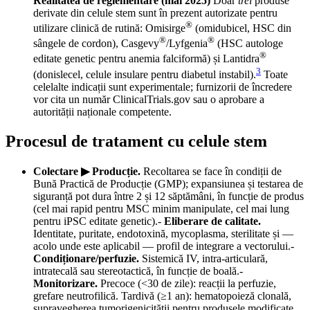
Realitatea de reglementare (mai 2025)
Doar
trei
produse
derivate din celule stem sunt în prezent autorizate pentru
®
utilizare clinică de rutină: Omisirge
(omidubicel, HSC din
®
®
sângele de cordon), Casgevy
/Lyfgenia
(HSC autologe
®
editate genetic pentru anemia falciformă) și Lantidra
3
(donislecel, celule insulare pentru diabetul instabil).
Toate
celelalte indicații sunt experimentale; furnizorii de încredere
vor cita un număr ClinicalTrials.gov sau o aprobare a
autorității naționale competente.
Procesul de tratament cu celule stem
Colectare ▶ Producție.
Recoltarea se face în condiții de
Bună Practică de Producție (GMP); expansiunea și testarea de
siguranță pot dura între 2 și 12 săptămâni, în funcție de produs
(cel mai rapid pentru MSC minim manipulate, cel mai lung
pentru iPSC editate genetic).-
Eliberare de calitate.
Identitate, puritate, endotoxină, mycoplasma, sterilitate și —
acolo unde este aplicabil — profil de integrare a vectorului.-
Condiționare/perfuzie.
Sistemică IV, intra-articulară,
intratecală sau stereotactică, în funcție de boală.-
Monitorizare.
Precoce (<30 de zile): reacții la perfuzie,
grefare neutrofilică. Tardivă (≥1 an): hematopoieză clonală,
supravegherea tumorigenicității pentru produsele modificate