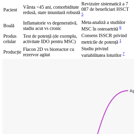
Revizuire sistematică a 7
Vârsta <45 ani, comorbiditate
087 de beneficiari HSCT
Pacient
redusă, stare imunitară robustă
5
Meta-analiză a studiilor
Inflamatorie vs degenerativă,
Boală
6
stadiu acut vs cronic
MSC în osteoartrită
Consens ISSCR privind
Produs
Test de potență (de exemplu,
1
celular
activitate IDO pentru MSC)
metricile de potență
Studiu privind
Flacon 2D vs bioreactor cu
Producție
7
rezervor agitat
variabilitatea loturilor