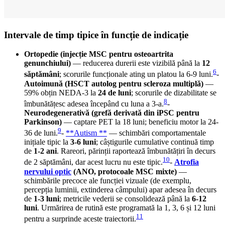
Intervale de timp tipice în funcție de indicație
Ortopedie (injecție MSC pentru osteoartrita
genunchiului)
— reducerea durerii este vizibilă până la
12
6
săptămâni
; scorurile funcționale ating un platou la 6-9 luni.
-
Autoimună (HSCT autolog pentru scleroza multiplă)
—
59% obțin NEDA-3 la
24 de luni
; scorurile de dizabilitate se
8
îmbunătățesc adesea începând cu luna a 3-a.
-
Neurodegenerativă (grefă derivată din iPSC pentru
Parkinson)
— captare PET la 18 luni; beneficiu motor la 24-
9
36 de luni.
-
**Autism **
— schimbări comportamentale
inițiale tipic la
3-6 luni
; câștigurile cumulative continuă timp
de
1-2 ani
. Rareori, părinții raportează îmbunătățiri în decurs
10
de 2 săptămâni, dar acest lucru nu este tipic.
-
Atrofia
nervului optic
(ANO, protocoale MSC mixte)
—
schimbările precoce ale funcției vizuale (de exemplu,
percepția luminii, extinderea câmpului) apar adesea în decurs
de
1-3 luni
; metricile vederii se consolidează până la
6-12
luni
. Urmărirea de rutină este programată la 1, 3, 6 și 12 luni
11
pentru a surprinde aceste traiectorii.