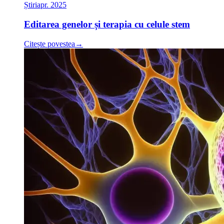
Știri
apr. 2025
Editarea genelor și terapia cu celule stem
Citește povestea
→