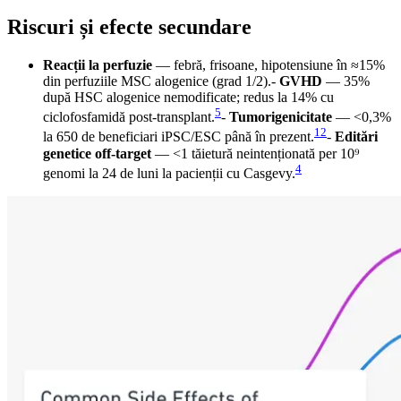
Riscuri și efecte secundare
Reacții la perfuzie
— febră, frisoane, hipotensiune în ≈15%
din perfuziile MSC alogenice (grad 1/2).-
GVHD
— 35%
după HSC alogenice nemodificate; redus la 14% cu
5
ciclofosfamidă post-transplant.
-
Tumorigenicitate
— <0,3%
12
la 650 de beneficiari iPSC/ESC până în prezent.
-
Editări
genetice off-target
— <1 tăietură neintenționată per 10⁹
4
genomi la 24 de luni la pacienții cu Casgevy.