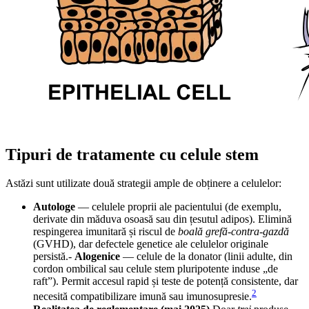
Tipuri de tratamente cu celule stem
Astăzi sunt utilizate două strategii ample de obținere a celulelor:
Autologe
— celulele proprii ale pacientului (de exemplu,
derivate din măduva osoasă sau din țesutul adipos). Elimină
respingerea imunitară și riscul de
boală grefă-contra-gazdă
(GVHD), dar defectele genetice ale celulelor originale
persistă.-
Alogenice
— celule de la donator (linii adulte, din
cordon ombilical sau celule stem pluripotente induse „de
raft”). Permit accesul rapid și teste de potență consistente, dar
2
necesită compatibilizare imună sau imunosupresie.