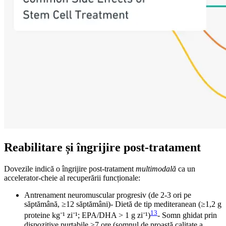
Reabilitare și îngrijire post-tratament
Dovezile indică o îngrijire post-tratament
multimodală
ca un
accelerator-cheie al recuperării funcționale:
Antrenament neuromuscular progresiv (de 2-3 ori pe
săptămână, ≥12 săptămâni)- Dietă de tip mediteranean (≥1,2 g
13
proteine kg⁻¹ zi⁻¹; EPA/DHA > 1 g zi⁻¹)
- Somn ghidat prin
dispozitive purtabile ≥7 ore (somnul de proastă calitate a