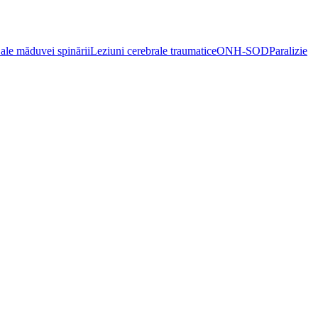
ale măduvei spinării
Leziuni cerebrale traumatice
ONH-SOD
Paralizie