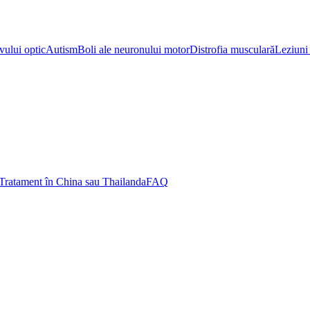
vului optic
Autism
Boli ale neuronului motor
Distrofia musculară
Leziuni 
Tratament în China sau Thailanda
FAQ