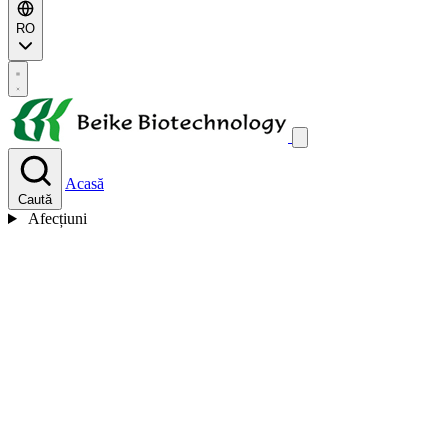
RO
Acasă
Caută
Afecțiuni