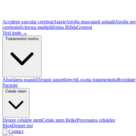
Accident vascular cerebral
Ataxie
Atrofia musculară spinală
Atrofia ner
cerebrala
Scleroza multiplă
Spina Bifida
General
Vezi toate
→
Tratamentul nostru
Abordarea noastră
Terapii suport
Injecții
Locația tratamentului
Rezultate
Pacienți
Celule stem
Despre celulele stem
Celule stem Beike
Procesarea celulelor
Blog
Despre noi
Contact