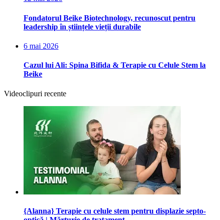
Fondatorul Beike Biotechnology, recunoscut pentru
leadership în științele vieții durabile
6 mai 2026
Cazul lui Ali: Spina Bifida & Terapie cu Celule Stem la
Beike
Videoclipuri recente
{Alanna} Terapie cu celule stem pentru displazie septo-
optică | Mărturie de tratament