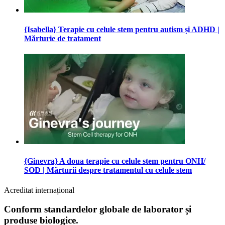
{Isabella} Terapie cu celule stem pentru autism și ADHD |
Mărturie de tratament
{Ginevra} A doua terapie cu celule stem pentru ONH/
SOD | Mărturii despre tratamentul cu celule stem
Acreditat internațional
Conform standardelor globale de laborator și
produse biologice.