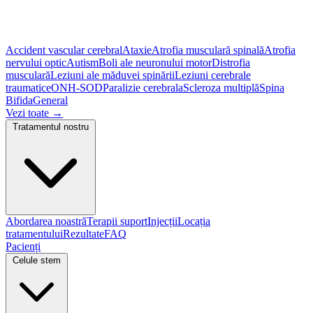
Accident vascular cerebral
Ataxie
Atrofia musculară spinală
Atrofia
nervului optic
Autism
Boli ale neuronului motor
Distrofia
musculară
Leziuni ale măduvei spinării
Leziuni cerebrale
traumatice
ONH-SOD
Paralizie cerebrala
Scleroza multiplă
Spina
Bifida
General
Vezi toate
→
Tratamentul nostru
Abordarea noastră
Terapii suport
Injecții
Locația
tratamentului
Rezultate
FAQ
Pacienți
Celule stem