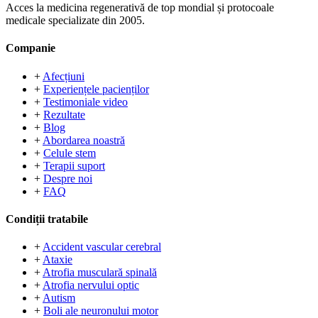
Acces la medicina regenerativă de top mondial și protocoale
medicale specializate din 2005.
Companie
+
Afecțiuni
+
Experiențele pacienților
+
Testimoniale video
+
Rezultate
+
Blog
+
Abordarea noastră
+
Celule stem
+
Terapii suport
+
Despre noi
+
FAQ
Condiții tratabile
+
Accident vascular cerebral
+
Ataxie
+
Atrofia musculară spinală
+
Atrofia nervului optic
+
Autism
+
Boli ale neuronului motor