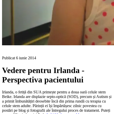
BLOG
Publicat
6 iunie 2014
Vedere pentru Irlanda -
Perspectiva pacientului
Irlanda, o fetiță din SUA primește pentru a doua oară celule stem
Beike. Irlanda are displazie septo-optică (SOD), precum și Autism și
a primit îmbunătățiri deosebite încă din prima rundă cu terapia cu
celule stem adulte. Părinții ei își împărtășesc zilnic povestea cu
postări pe blog și fotografii ale întregului proces de tratament. Puteți