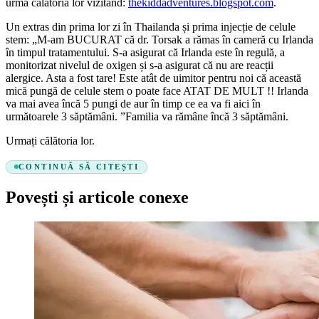
urma călătoria lor vizitând:
thekiddadventures.blogspot.com
.
Un extras din prima lor zi în Thailanda și prima injecție de celule
stem: „M-am BUCURAT că dr. Torsak a rămas în cameră cu Irlanda
în timpul tratamentului. S-a asigurat că Irlanda este în regulă, a
monitorizat nivelul de oxigen și s-a asigurat că nu are reacții
alergice. Asta a fost tare! Este atât de uimitor pentru noi că această
mică pungă de celule stem o poate face ATAT DE MULT !! Irlanda
va mai avea încă 5 pungi de aur în timp ce ea va fi aici în
următoarele 3 săptămâni. ”Familia va rămâne încă 3 săptămâni.
Urmați călătoria lor.
CONTINUĂ SĂ CITEȘTI
Povești și articole conexe