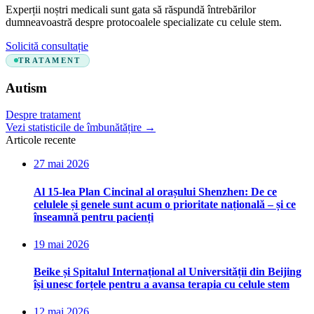
Experții noștri medicali sunt gata să răspundă întrebărilor
dumneavoastră despre protocoalele specializate cu celule stem.
Solicită consultație
TRATAMENT
Autism
Despre tratament
Vezi statisticile de îmbunătățire
→
Articole recente
27 mai 2026
Al 15-lea Plan Cincinal al orașului Shenzhen: De ce
celulele și genele sunt acum o prioritate națională – și ce
înseamnă pentru pacienți
19 mai 2026
Beike și Spitalul Internațional al Universității din Beijing
își unesc forțele pentru a avansa terapia cu celule stem
12 mai 2026