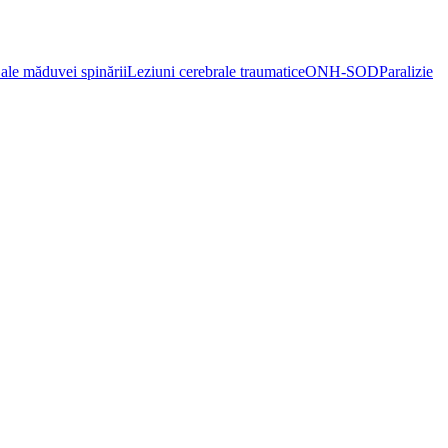
ale măduvei spinării
Leziuni cerebrale traumatice
ONH-SOD
Paralizie