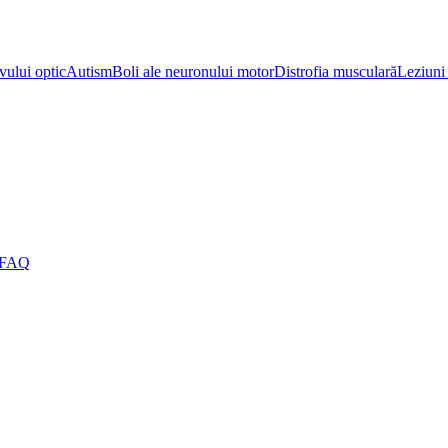
vului optic
Autism
Boli ale neuronului motor
Distrofia musculară
Leziuni 
FAQ