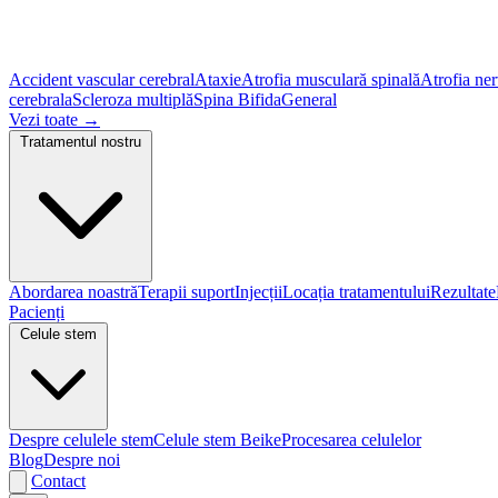
Accident vascular cerebral
Ataxie
Atrofia musculară spinală
Atrofia ner
cerebrala
Scleroza multiplă
Spina Bifida
General
Vezi toate
→
Tratamentul nostru
Abordarea noastră
Terapii suport
Injecții
Locația tratamentului
Rezultate
Pacienți
Celule stem
Despre celulele stem
Celule stem Beike
Procesarea celulelor
Blog
Despre noi
Contact