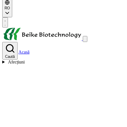
RO
Acasă
Caută
Afecțiuni